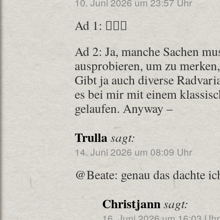
10. Juni 2026 um 23:57 Uhr
Ad 1: 🤷🏼‍♀️
Ad 2: Ja, manche Sachen mus
ausprobieren, um zu merken, 
Gibt ja auch diverse Radvaria
es bei mir mit einem klassi
gelaufen. Anyway –
Trulla
sagt:
14. Juni 2026 um 08:09 Uhr
@Beate: genau das dachte ic
Christjann
sagt:
16. Juni 2026 um 16:03 Uhr