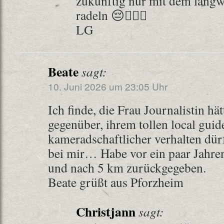
zukünftig nur mit dem langw
radeln 😔🤷🏼‍♀️
LG
Beate
sagt:
10. Juni 2026 um 23:05 Uhr
Ich finde, die Frau Journalistin hä
gegenüber, ihrem tollen local guid
kameradschaftlicher verhalten dür
bei mir… Habe vor ein paar Jahren
und nach 5 km zurückgegeben.
Beate grüßt aus Pforzheim
Christjann
sagt: