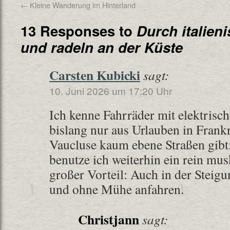
←
Kleine Wanderung im Hinterland
13 Responses to
Durch italien
und radeln an der Küste
Carsten Kubicki
sagt:
10. Juni 2026 um 17:20 Uhr
Ich kenne Fahrräder mit elektrisc
bislang nur aus Urlauben in Frankr
Vaucluse kaum ebene Straßen gibt
benutze ich weiterhin ein rein mus
großer Vorteil: Auch in der Stei
und ohne Mühe anfahren.
Christjann
sagt: