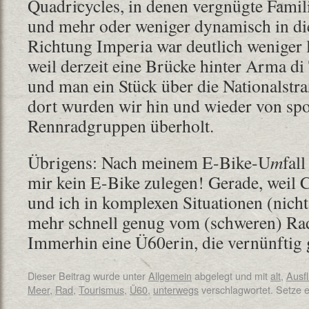
Quadricycles, in denen vergnügte Famili
und mehr oder weniger dynamisch in die
Richtung Imperia war deutlich weniger 
weil derzeit eine Brücke hinter Arma di 
und man ein Stück über die Nationalstr
dort wurden wir hin und wieder von spo
Rennradgruppen überholt.
Übrigens: Nach meinem E-Bike-U
m
fal
mir kein E-Bike zulegen! Gerade, weil C
und ich in komplexen Situationen (nich
mehr schnell genug vom (schweren) Rad
Immerhin eine Ü60erin, die vernünftig 
Dieser Beitrag wurde unter
Allgemein
abgelegt und mit
alt
,
Ausf
Meer
,
Rad
,
Tourismus
,
Ü60
,
unterwegs
verschlagwortet. Setze 