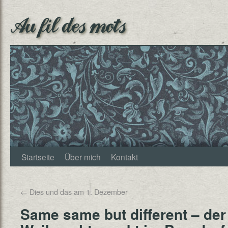
Au fil des mots
Startseite
Über mich
Kontakt
←
Dies und das am 1. Dezember
Same same but different – der