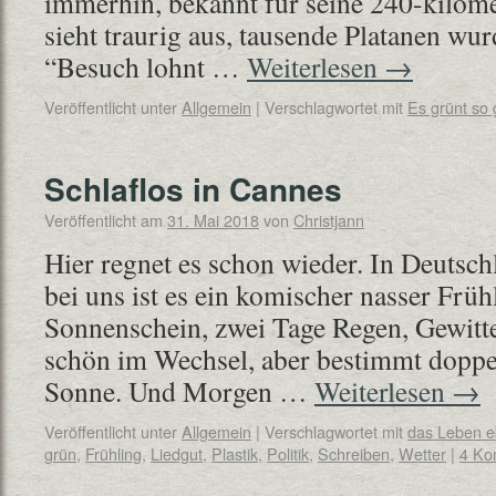
immerhin, bekannt für seine 240-kilome
sieht traurig aus, tausende Platanen wurd
“Besuch lohnt …
Weiterlesen
→
Veröffentlicht unter
Allgemein
|
Verschlagwortet mit
Es grünt so 
Schlaflos in Cannes
Veröffentlicht am
31. Mai 2018
von
Christjann
Hier regnet es schon wieder. In Deutsch
bei uns ist es ein komischer nasser Früh
Sonnenschein, zwei Tage Regen, Gewitt
schön im Wechsel, aber bestimmt doppel
Sonne. Und Morgen …
Weiterlesen
→
Veröffentlicht unter
Allgemein
|
Verschlagwortet mit
das Leben 
grün
,
Frühling
,
Liedgut
,
Plastik
,
Politik
,
Schreiben
,
Wetter
|
4 Ko