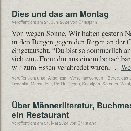
Dies und das am Montag
Veröffentlicht am
24. Juni 2024
von
Christjann
Von wegen Sonne. Wir haben gestern N
in den Bergen gegen den Regen an der 
eingetauscht. “Du bist so sommerlich 
sich eine Freundin aus einem benachbar
wir zum Essen verabredet waren, …
Wei
Veröffentlicht unter
Allgemein
|
Verschlagwortet mit
Berge
,
das 
incognita
,
Mercantour
,
Politik
,
Regen
,
Seealpen
,
Sommer
,
Wahl
Über Männerliteratur, Buchme
ein Restaurant
Veröffentlicht am
31. Mai 2024
von
Christjann