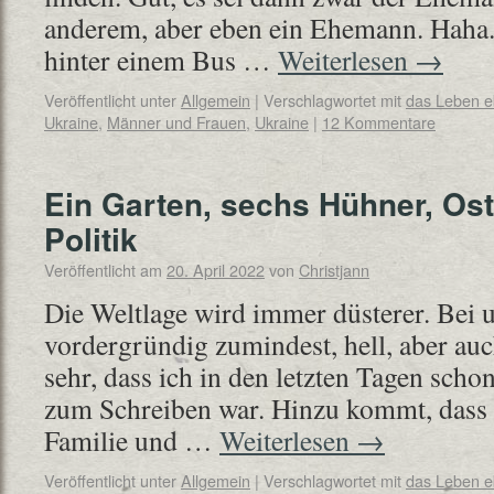
anderem, aber eben ein Ehemann. Haha. 
hinter einem Bus …
Weiterlesen
→
Veröffentlicht unter
Allgemein
|
Verschlagwortet mit
das Leben 
Ukraine
,
Männer und Frauen
,
Ukraine
|
12 Kommentare
Ein Garten, sechs Hühner, Os
Politik
Veröffentlicht am
20. April 2022
von
Christjann
Die Weltlage wird immer düsterer. Bei u
vordergründig zumindest, hell, aber auc
sehr, dass ich in den letzten Tagen scho
zum Schreiben war. Hinzu kommt, dass d
Familie und …
Weiterlesen
→
Veröffentlicht unter
Allgemein
|
Verschlagwortet mit
das Leben 