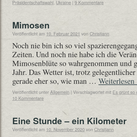
Präsidentschaftswahl
,
Ukraine
|
9 Kommentare
Mimosen
Veröffentlicht am
10. Februar 2021
von
Christjann
Noch nie bin ich so viel spazierengegan
Zeiten. Und noch nie habe ich die Verä
Mimosenblüte so wahrgenommen und ge
Jahr. Das Wetter ist, trotz gelegentlich
gerade eher so, wie man …
Weiterlesen
Veröffentlicht unter
Allgemein
|
Verschlagwortet mit
Es grünt so 
10 Kommentare
Eine Stunde – ein Kilometer
Veröffentlicht am
10. November 2020
von
Christjann