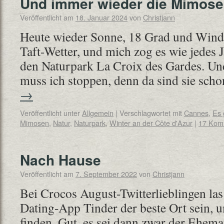
Und immer wieder die Mimos
Veröffentlicht am
18. Januar 2024
von
Christjann
Heute wieder Sonne, 18 Grad und Wind,
Taft-Wetter, und mich zog es wie jedes J
den Naturpark La Croix des Gardes. U
muss ich stoppen, denn da sind sie sch
→
Veröffentlicht unter
Allgemein
|
Verschlagwortet mit
Cannes
,
Es 
Mimosen
,
Natur
,
Naturpark
,
Winter an der Côte d'Azur
|
17 Kom
Nach Hause
Veröffentlicht am
7. September 2022
von
Christjann
Bei Crocos August-Twitterlieblingen las 
Dating-App Tinder der beste Ort sein,
finden. Gut, es sei dann zwar der Ehem