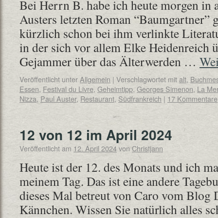
Bei Herrn B. habe ich heute morgen in a
Austers letzten Roman “Baumgartner” g
kürzlich schon bei ihm verlinkte Litera
in der sich vor allem Elke Heidenreich 
Gejammer über das Älterwerden …
Wei
Veröffentlicht unter
Allgemein
|
Verschlagwortet mit
alt
,
Buchme
Essen
,
Festival du Livre
,
Geheimtipp
,
Georges Simenon
,
La Me
Nizza
,
Paul Auster
,
Restaurant
,
Südfrankreich
|
17 Kommentare
12 von 12 im April 2024
Veröffentlicht am
12. April 2024
von
Christjann
Heute ist der 12. des Monats und ich m
meinem Tag. Das ist eine andere Tageb
dieses Mal betreut von Caro vom Blog 
Kännchen. Wissen Sie natürlich alles sc