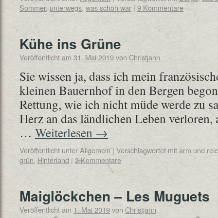
Sommer
,
unterwegs
,
was schön war
|
9 Kommentare
Kühe ins Grüne
Veröffentlicht am
31. Mai 2019
von
Christjann
Sie wissen ja, dass ich mein französisc
kleinen Bauernhof in den Bergen bego
Rettung, wie ich nicht müde werde zu s
Herz an das ländlichen Leben verloren, 
…
Weiterlesen
→
Veröffentlicht unter
Allgemein
|
Verschlagwortet mit
arm und rei
grün
,
Hinterland
|
2 Kommentare
Maiglöckchen – Les Muguets
Veröffentlicht am
1. Mai 2019
von
Christjann