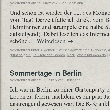
Veröffentlicht am
12. März 2026
von
Christjann
Und schon ist wieder der 12. des Monats
vom Tag! Derzeit falle ich direkt vom B
Heimtrainer und strampele eine halbe 
aufsteigend). Dabei lese ich das Internet
schöne …
Weiterlesen
→
Veröffentlicht unter
Allgemein
|
Verschlagwortet mit
12 von 12
,
A
grünt so grün
,
La Croix des Gardes
,
März
,
Was blüht denn da
|
Sommertage in Berlin
Veröffentlicht am
23. Juli 2025
von
Christjann
Ich war in Berlin zu einer Gartenparty 
Leben zu feiern, nachdem es ein paar Ja
anstrengend gewesen war. Die K-Krankhei