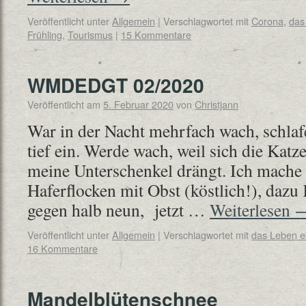
Veröffentlicht unter
Allgemein
|
Verschlagwortet mit
Corona
,
das
Frühling
,
Tourismus
|
15 Kommentare
WMDEDGT 02/2020
Veröffentlicht am
5. Februar 2020
von
Christjann
War in der Nacht mehrfach wach, schla
tief ein. Werde wach, weil sich die Kat
meine Unterschenkel drängt. Ich mache
Haferflocken mit Obst (köstlich!), dazu
gegen halb neun, jetzt …
Weiterlesen
Veröffentlicht unter
Allgemein
|
Verschlagwortet mit
das Leben 
16 Kommentare
Mandelblütenschnee