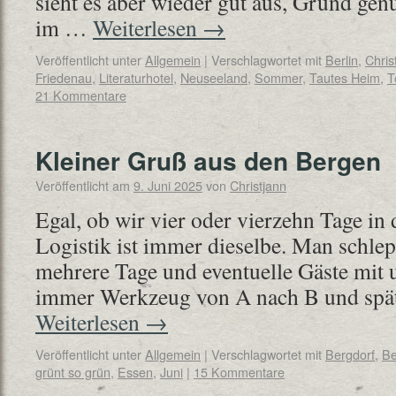
sieht es aber wieder gut aus, Grund genu
im …
Weiterlesen
→
Veröffentlicht unter
Allgemein
|
Verschlagwortet mit
Berlin
,
Chri
Friedenau
,
Literaturhotel
,
Neuseeland
,
Sommer
,
Tautes Heim
,
T
21 Kommentare
Kleiner Gruß aus den Bergen
Veröffentlicht am
9. Juni 2025
von
Christjann
Egal, ob wir vier oder vierzehn Tage in 
Logistik ist immer dieselbe. Man schle
mehrere Tage und eventuelle Gäste mit
immer Werkzeug von A nach B und spät
Weiterlesen
→
Veröffentlicht unter
Allgemein
|
Verschlagwortet mit
Bergdorf
,
Be
grünt so grün
,
Essen
,
Juni
|
15 Kommentare