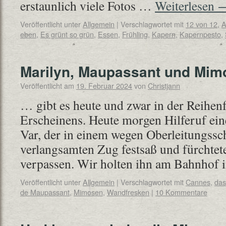
erstaunlich viele Fotos …
Weiterlesen
Veröffentlicht unter
Allgemein
|
Verschlagwortet mit
12 von 12
,
A
eben
,
Es grünt so grün
,
Essen
,
Frühling
,
Kapern
,
Kapernpesto
,
Marilyn, Maupassant und Mi
Veröffentlicht am
19. Februar 2024
von
Christjann
… gibt es heute und zwar in der Reihenf
Erscheinens. Heute morgen Hilferuf ei
Var, der in einem wegen Oberleitungss
verlangsamten Zug festsaß und fürchtet
verpassen. Wir holten ihn am Bahnhof
Veröffentlicht unter
Allgemein
|
Verschlagwortet mit
Cannes
,
das
de Maupassant
,
Mimosen
,
Wandfresken
|
10 Kommentare