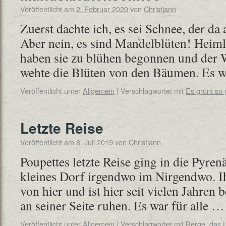
Veröffentlicht am
2. Februar 2020
von
Christjann
Zuerst dachte ich, es sei Schnee, der da
Aber nein, es sind Mandelblüten! Heimlic
haben sie zu blühen begonnen und der W
wehte die Blüten von den Bäumen. Es
Veröffentlicht unter
Allgemein
|
Verschlagwortet mit
Es grünt so 
Letzte Reise
Veröffentlicht am
8. Juli 2019
von
Christjann
Poupettes letzte Reise ging in die Pyren
kleines Dorf irgendwo im Nirgendwo. 
von hier und ist hier seit vielen Jahren 
an seiner Seite ruhen. Es war für alle 
Veröffentlicht unter
Allgemein
|
Verschlagwortet mit
Berge
,
das 