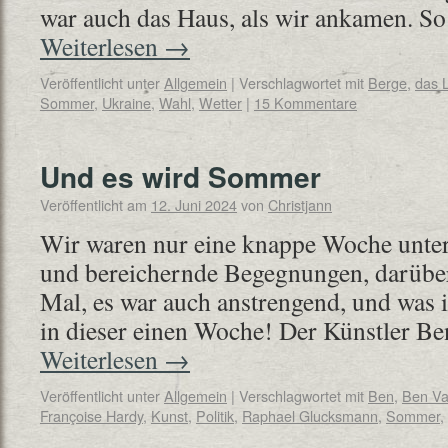
war auch das Haus, als wir ankamen. So
Weiterlesen
→
Veröffentlicht unter
Allgemein
|
Verschlagwortet mit
Berge
,
das 
Sommer
,
Ukraine
,
Wahl
,
Wetter
|
15 Kommentare
Und es wird Sommer
Veröffentlicht am
12. Juni 2024
von
Christjann
Wir waren nur eine knappe Woche unter
und bereichernde Begegnungen, darüber
Mal, es war auch anstrengend, und was is
in dieser einen Woche! Der Künstler Ben
Weiterlesen
→
Veröffentlicht unter
Allgemein
|
Verschlagwortet mit
Ben
,
Ben Va
Françoise Hardy
,
Kunst
,
Politik
,
Raphael Glucksmann
,
Sommer
,