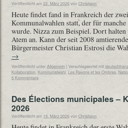
Veröffentlicht am
22. März 2026
von
Christjann
Heute findet fand in Frankreich der zwe
Kommunalwahlen statt, der für manche 
wurde. Nizza zum Beispiel. Dort halte
Atem an. Kann der seit 2008 amtierend
Bürgermeister Christian Estrosi die W
→
Veröffentlicht unter
Allgemein
|
Verschlagwortet mit
deutschfran
Kollaboration
,
Kommunalwahl
,
Les Rayons et les Ombres
,
Natio
5 Kommentare
Des Élections municipales –
2026
Veröffentlicht am
15. März 2026
von
Christjann
Heute findet in Frankreich der erste W