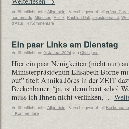
Weiterlesen
→
Veröffentlicht unter
Allgemein
|
Verschlagwortet mit
crème Cara
homemade
,
Mimosen
,
Politik
,
Rachida Dati
,
selbstgemacht
,
Wet
d'Azur
|
4 Kommentare
Ein paar Links am Dienstag
Veröffentlicht am
9. Januar 2024
von
Christjann
Hier ein paar Neuigkeiten (nicht nur) au
Ministerpräsidentin Elisabeth Borne m
out” titelt Annika Jöres in der ZEIT da
Beckenbauer, “ja, ist denn heut scho’ We
muss ich Ihnen nicht verlinken, …
Weit
Veröffentlicht unter
Allgemein
|
Verschlagwortet mit
Beckenbaue
4 Kommentare