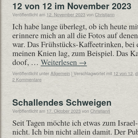
12 von 12 im November 2023
Veröffentlicht am
12. November 2023
von
Christjann
Ich habe lange überlegt, ob ich heute m
erinnere mich an all die Fotos auf denen
war. Das Frühstücks-Kaffeetrinken, bei
meinen Knien lag, zum Beispiel. Das Kaf
doof, …
Weiterlesen
→
Veröffentlicht unter
Allgemein
|
Verschlagwortet mit
12 von 12
,
d
2 Kommentare
Schallendes Schweigen
Veröffentlicht am
17. Oktober 2023
von
Christjann
Seit Tagen möchte ich etwas zum Israel
nicht. Ich bin nicht allein damit. Der Pu