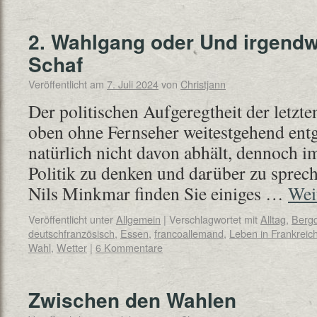
2. Wahlgang oder Und irgendw
Schaf
Veröffentlicht am
7. Juli 2024
von
Christjann
Der politischen Aufgeregtheit der letzte
oben ohne Fernseher weitestgehend ent
natürlich nicht davon abhält, dennoch 
Politik zu denken und darüber zu sprec
Nils Minkmar finden Sie einiges …
Wei
Veröffentlicht unter
Allgemein
|
Verschlagwortet mit
Alltag
,
Bergd
deutschfranzösisch
,
Essen
,
francoallemand
,
Leben in Frankreic
Wahl
,
Wetter
|
6 Kommentare
Zwischen den Wahlen