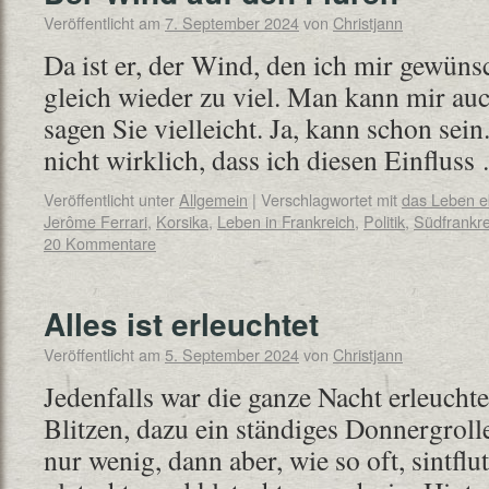
Veröffentlicht am
7. September 2024
von
Christjann
Da ist er, der Wind, den ich mir gewünsc
gleich wieder zu viel. Man kann mir auc
sagen Sie vielleicht. Ja, kann schon sein
nicht wirklich, dass ich diesen Einflus
Veröffentlicht unter
Allgemein
|
Verschlagwortet mit
das Leben 
Jerôme Ferrari
,
Korsika
,
Leben in Frankreich
,
Politik
,
Südfrankre
20 Kommentare
Alles ist erleuchtet
Veröffentlicht am
5. September 2024
von
Christjann
Jedenfalls war die ganze Nacht erleucht
Blitzen, dazu ein ständiges Donnergroll
nur wenig, dann aber, wie so oft, sintflu