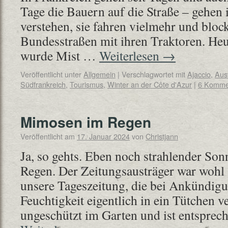
Tage die Bauern auf die Straße – gehen i
verstehen, sie fahren vielmehr und blo
Bundesstraßen mit ihren Traktoren. Heut
wurde Mist …
Weiterlesen
→
Veröffentlicht unter
Allgemein
|
Verschlagwortet mit
Ajaccio
,
Aus
Südfrankreich
,
Tourismus
,
Winter an der Côte d'Azur
|
6 Komme
Mimosen im Regen
Veröffentlicht am
17. Januar 2024
von
Christjann
Ja, so gehts. Eben noch strahlender Son
Regen. Der Zeitungsausträger war wohl 
unsere Tageszeitung, die bei Ankündigu
Feuchtigkeit eigentlich in ein Tütchen v
ungeschützt im Garten und ist entspre