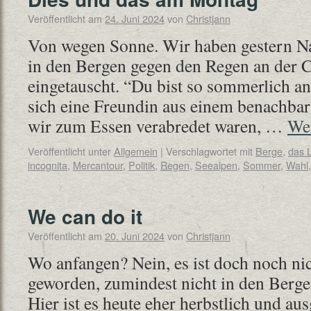
Veröffentlicht am
24. Juni 2024
von
Christjann
Von wegen Sonne. Wir haben gestern N
in den Bergen gegen den Regen an der 
eingetauscht. “Du bist so sommerlich 
sich eine Freundin aus einem benachbar
wir zum Essen verabredet waren, …
Wei
Veröffentlicht unter
Allgemein
|
Verschlagwortet mit
Berge
,
das 
incognita
,
Mercantour
,
Politik
,
Regen
,
Seealpen
,
Sommer
,
Wahl
We can do it
Veröffentlicht am
20. Juni 2024
von
Christjann
Wo anfangen? Nein, es ist doch noch ni
geworden, zumindest nicht in den Berge
Hier ist es heute eher herbstlich und au