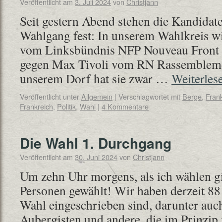
Veröffentlicht am
3. Juli 2024
von
Christjann
Seit gestern Abend stehen die Kandidat
Wahlgang fest: In unserem Wahlkreis wi
vom Linksbündnis NFP Nouveau Front Po
gegen Max Tivoli vom RN Rassemblement
unserem Dorf hat sie zwar …
Weiterles
Veröffentlicht unter
Allgemein
|
Verschlagwortet mit
Berge
,
Fran
Frankreich
,
Politik
,
Wahl
|
4 Kommentare
Die Wahl 1. Durchgang
Veröffentlicht am
30. Juni 2024
von
Christjann
Um zehn Uhr morgens, als ich wählen gi
Personen gewählt! Wir haben derzeit 88 
Wahl eingeschrieben sind, darunter auc
Aubergisten und andere, die im Prinzip