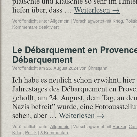
platschte und klatschte so sehr im Hint
liefen über, dass …
Weiterlesen
→
Veröffentlicht unter
Allgemein
|
Verschlagwortet mit
Krieg
,
Politik
Kommentare deaktiviert
Le Débarquement en Provence
Débarquement
Veröffentlicht am
25. August 2024
von
Christjann
Ich habe es neulich schon erwähnt, hier
Jahrestages des Débarquement en Proven
gehofft, am 24. August, dem Tag, an d
Nazis befreit” wurde, eine Fotoausstell
sehen, aber …
Weiterlesen
→
Veröffentlicht unter
Allgemein
|
Verschlagwortet mit
Bunker
,
Can
Krieg
,
Politik
|
3 Kommentare