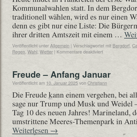
Kommunalwahlen statt. In dem Bergdor
traditionell wählen, wird es nur einen 
denn es gibt nur eine Liste: Die Bürgerme
ihrer dritten Amtszeit mit einem …
Wei
Veröffentlicht unter
Allgemein
|
Verschlagwortet mit
Bergdorf
,
C
Regen
,
Wahl
,
Wetter
|
Kommentare deaktiviert
Freude – Anfang Januar
Veröffentlicht am
10. Januar 2025
von
Christjann
Die Freude kann einem vergehen, bei alle
sage nur Trump und Musk und Weidel – 
Tag 10 des neuen Jahres! Marineland, de
umstrittene Meeres-Themenpark in Anti
Weiterlesen
→