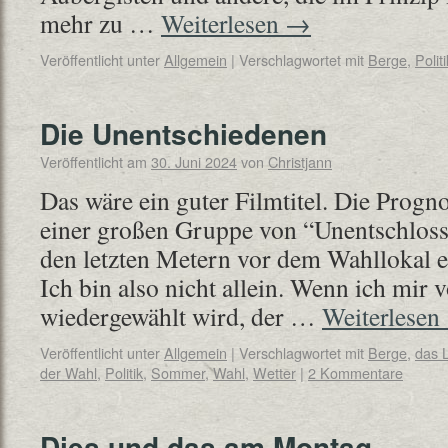
mehr zu …
Weiterlesen
→
Veröffentlicht unter
Allgemein
|
Verschlagwortet mit
Berge
,
Politi
Die Unentschiedenen
Veröffentlicht am
30. Juni 2024
von
Christjann
Das wäre ein guter Filmtitel. Die Prog
einer großen Gruppe von “Unentschlosse
den letzten Metern vor dem Wahllokal e
Ich bin also nicht allein. Wenn ich mir 
wiedergewählt wird, der …
Weiterlesen
Veröffentlicht unter
Allgemein
|
Verschlagwortet mit
Berge
,
das 
der Wahl
,
Politik
,
Sommer
,
Wahl
,
Wetter
|
2 Kommentare
Dies und das am Montag