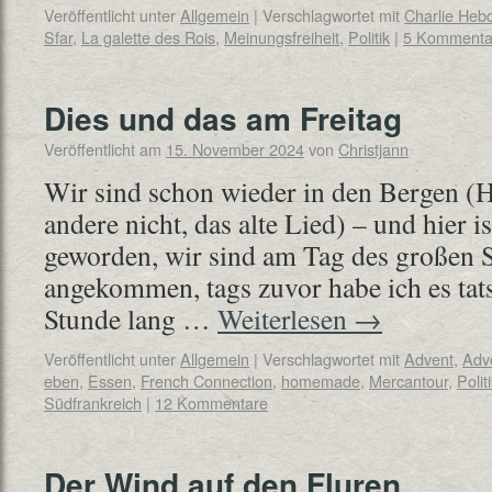
Veröffentlicht unter
Allgemein
|
Verschlagwortet mit
Charlie Heb
Sfar
,
La galette des Rois
,
Meinungsfreiheit
,
Politik
|
5 Kommenta
Dies und das am Freitag
Veröffentlicht am
15. November 2024
von
Christjann
Wir sind schon wieder in den Bergen 
andere nicht, das alte Lied) – und hier ist
geworden, wir sind am Tag des großen
angekommen, tags zuvor habe ich es tats
Stunde lang …
Weiterlesen
→
Veröffentlicht unter
Allgemein
|
Verschlagwortet mit
Advent
,
Adv
eben
,
Essen
,
French Connection
,
homemade
,
Mercantour
,
Polit
Südfrankreich
|
12 Kommentare
Der Wind auf den Fluren