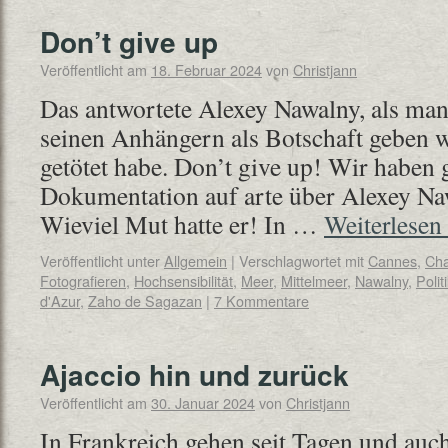
Don’t give up
Veröffentlicht am
18. Februar 2024
von
Christjann
Das antwortete Alexey Nawalny, als man 
seinen Anhängern als Botschaft geben 
getötet habe. Don’t give up! Wir haben 
Dokumentation auf arte über Alexey Na
Wieviel Mut hatte er! In …
Weiterlesen
Veröffentlicht unter
Allgemein
|
Verschlagwortet mit
Cannes
,
Ch
Fotografieren
,
Hochsensibilität
,
Meer
,
Mittelmeer
,
Nawalny
,
Polit
d'Azur
,
Zaho de Sagazan
|
7 Kommentare
Ajaccio hin und zurück
Veröffentlicht am
30. Januar 2024
von
Christjann
In Frankreich gehen seit Tagen und au