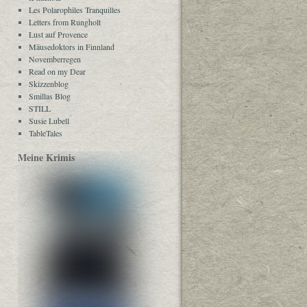
Les Polarophiles Tranquilles
Letters from Rungholt
Lust auf Provence
Mäusedoktors in Finnland
Novemberregen
Read on my Dear
Skizzenblog
Smillas Blog
STILL
Susie Lubell
TableTales
Meine Krimis