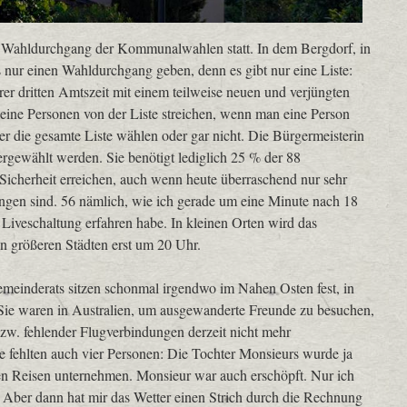
te Wahldurchgang der Kommunalwahlen statt. In dem Bergdorf, in
s nur einen Wahldurchgang geben, denn es gibt nur eine Liste:
hrer dritten Amtszeit mit einem teilweise neuen und verjüngten
ine Personen von der Liste streichen, wenn man eine Person
r die gesamte Liste wählen oder gar nicht. Die Bürgermeisterin
ergewählt werden. Sie benötigt lediglich 25 % der 88
 Sicherheit erreichen, auch wenn heute überraschend nur sehr
gen sind. 56 nämlich, wie ich gerade um eine Minute nach 18
 Liveschaltung erfahren habe. In kleinen Orten wird das
n größeren Städten erst um 20 Uhr.
meinderats sitzen schonmal irgendwo im Nahen Osten fest, in
ie waren in Australien, um ausgewanderte Freunde zu besuchen,
zw. fehlender Flugverbindungen derzeit nicht mehr
 fehlten auch vier Personen: Die Tochter Monsieurs wurde ja
gen Reisen unternehmen. Monsieur war auch erschöpft. Nur ich
n. Aber dann hat mir das Wetter einen Strich durch die Rechnung