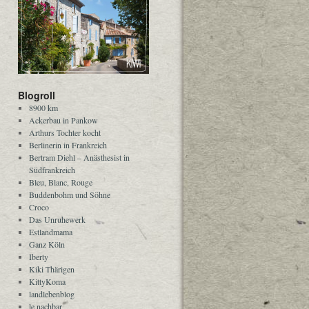
Blogroll
8900 km
Ackerbau in Pankow
Arthurs Tochter kocht
Berlinerin in Frankreich
Bertram Diehl – Anästhesist in
Südfrankreich
Bleu, Blanc, Rouge
Buddenbohm und Söhne
Croco
Das Unruhewerk
Estlandmama
Ganz Köln
Iberty
Kiki Thärigen
KittyKoma
landlebenblog
le nachbar