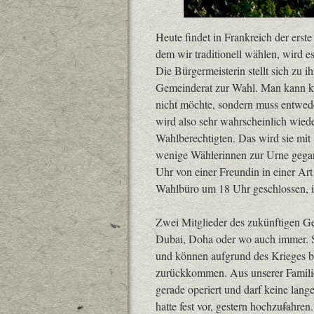
Heute findet in Frankreich der ers
dem wir traditionell wählen, wird e
Die Bürgermeisterin stellt sich zu i
Gemeinderat zur Wahl. Man kann ke
nicht möchte, sondern muss entwede
wird also sehr wahrscheinlich wied
Wahlberechtigten. Das wird sie mit
wenige Wählerinnen zur Urne gegan
Uhr von einer Freundin in einer Art
Wahlbüro um 18 Uhr geschlossen, i
Zwei Mitglieder des zukünftigen Ge
Dubai, Doha oder wo auch immer. S
und können aufgrund des Krieges b
zurückkommen. Aus unserer Familie
gerade operiert und darf keine lan
hatte fest vor, gestern hochzufahre