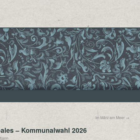
Im März am Meer
→
pales – Kommunalwahl 2026
tjann