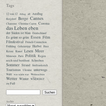
Tags
Ausflug
12 von 12
Alltag
alt
Cannes
Berge
Bergdorf
Corona
Chansons
Christine Cazon
das Leben eben
der Süden ist blau
Deutschland
Essen
Film
Es grünt so grün
Filmfestival
French Connection
Herbst
Frühling
Herz
Geheimtipp
Meer
Lesen
Krimi
Kunst
Politik
Regen
Mimosen
Paris
reich und berühmt
Schreiben
Sommer
Strand
Südfrankreich
Tourismus
unterwegs
Ukraine
Wahl
Weihnachten
was schön war
Wetter
Winter
WMDEDGT
zu Fuß
Suchen
Archiv