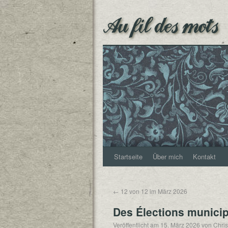
Au fil des mots
Startseite
Über mich
Kontakt
←
12 von 12 im März 2026
Des Élections munici
Veröffentlicht am
15. März 2026
von
Chris