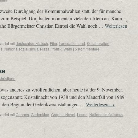
er zweite Durchgang der Kommunalwahlen statt, der für manche
 zum Beispiel. Dort halten momentan viele den Atem an. Kann
nahe Bürgermeister Christian Estrosi die Wahl noch …
Weiterlesen
ortet mit
deutschfranzösisch
,
Film
,
francoallemand
,
Kollaboration
,
es
,
Nationalsozialismus
,
Nizza
,
Politik
,
Wahl
|
5 Kommentare
se
hristjann
etwas anderes zu veröffentlichen, aber heute ist der 9. November.
e sogenannte Kristallnacht von 1938 und den Mauerfall von 1989
uch den Beginn der Gedenkveranstaltungen …
Weiterlesen
→
ortet mit
Cannes
,
Gedenktag
,
Graphic Novel
,
Lesen
,
Nationalsozialismus
,