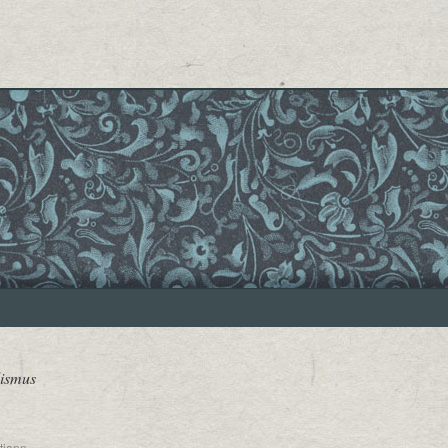
lismus
tjann