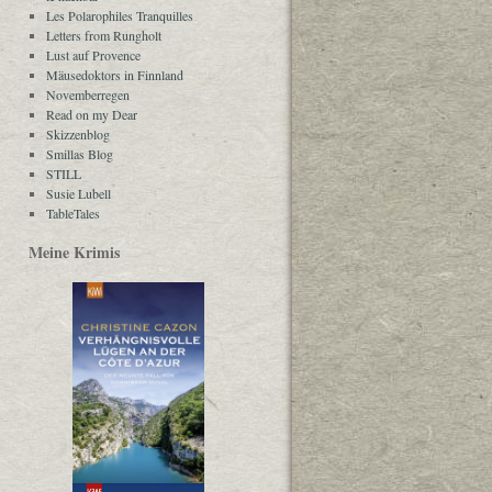
Les Polarophiles Tranquilles
Letters from Rungholt
Lust auf Provence
Mäusedoktors in Finnland
Novemberregen
Read on my Dear
Skizzenblog
Smillas Blog
STILL
Susie Lubell
TableTales
Meine Krimis