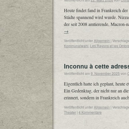
Heute findet fand in Frankreich d
Städte spannend wird wurde. Nizza
der seit 2008 amtierende, Macron-
→
Veröffentlicht unter
Allgemein
|
Verschlagw
Kommunalwahl
,
Les Rayons et les Ombr
Inconnu à cette adres
Veröffentlicht am
9. November 2025
von
C
Eigentlich hatte ich geplant, heute 
Ein Gedenktag, der nicht nur an di
erinnert, sondern in Frankreich a
Veröffentlicht unter
Allgemein
|
Verschlagw
Theater
|
4 Kommentare