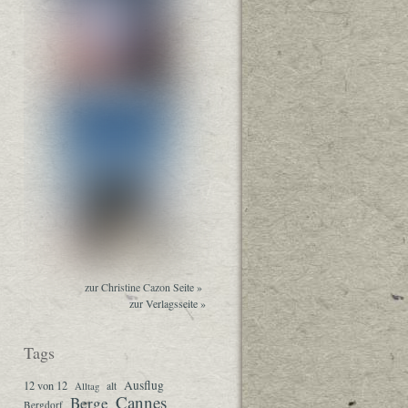
zur Christine Cazon Seite »
zur Verlagsseite »
Tags
Ausflug
12 von 12
Alltag
alt
Cannes
Berge
Bergdorf