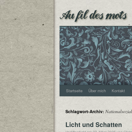
Au fil des mots
Startseite
Über mich
Kontakt
Nationalsozia
Schlagwort-Archiv:
Licht und Schatten
Veröffentlicht am
22. März 2026
von
Chris