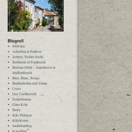
Blogroll
8900 km
Ackerbau in Pankow
Arthurs Tochter kocht
Berlinerin in Frankreich
Bertram Diehl – Anästhesist in
Südfrankreich
Bleu, Blanc, Rouge
Buddenbohm und Söhne
Croco
Das Unruhewerk
Estlandmama
Ganz Köln
Iberty
Kiki Thärigen
KittyKoma
landlebenblog
le nachbar