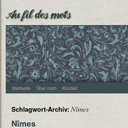
Au fil des mots
Startseite
Über mich
Kontakt
Nîmes
Schlagwort-Archiv:
Nîmes