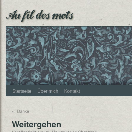
Au fil des mots
Startseite
Über mich
Kontakt
←
Danke
Weitergehen
Veröffentlicht am
26. Mai 2009
von
Christjann