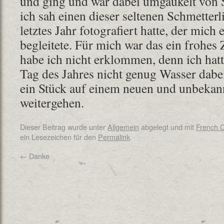
und ging und war dabei umgaukelt von 
ich sah einen dieser seltenen Schmetterl
letztes Jahr fotografiert hatte, der mich 
begleitete. Für mich war das ein frohes
habe ich nicht erklommen, denn ich hatt
Tag des Jahres nicht genug Wasser dabei
ein Stück auf einem neuen und unbekan
weitergehen.
Dieser Beitrag wurde unter
Allgemein
abgelegt und mit
French 
ein Lesezeichen für den
Permalink
.
←
Danke