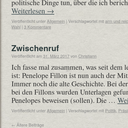
politische Dinge tun, über die ich beri
Weiterlesen
→
Veröffentlicht unter
Allgemein
|
Verschlagwortet mit
arm und rei
Wahl
|
3 Kommentare
Zwischenruf
Veröffentlicht am
31. März 2017
von
Christjann
Ich fasse mal zusammen, was seit dem le
ist: Penelope Fillon ist nun auch der Mit
Immer noch die alte Geschichte. Bei d
bei den Fillons wurden Unterlagen gefun
Penelopes beweisen (sollen). Die …
Wei
Veröffentlicht unter
Allgemein
|
Verschlagwortet mit
Politik
,
Präsi
←
Ältere Beiträge