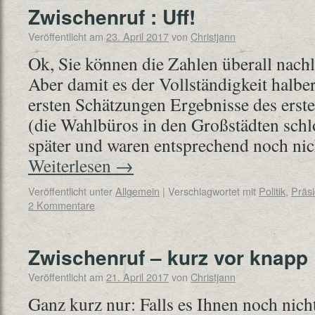
Zwischenruf : Uff!
Veröffentlicht am
23. April 2017
von
Christjann
Ok, Sie können die Zahlen überall nachl
Aber damit es der Vollständigkeit halber 
ersten Schätzungen Ergebnisse des ers
(die Wahlbüros in den Großstädten schl
später und waren entsprechend noch ni
Weiterlesen
→
Veröffentlicht unter
Allgemein
|
Verschlagwortet mit
Politik
,
Präsi
2 Kommentare
Zwischenruf – kurz vor knapp
Veröffentlicht am
21. April 2017
von
Christjann
Ganz kurz nur: Falls es Ihnen noch nicht