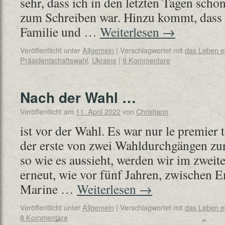
sehr, dass ich in den letzten Tagen scho
zum Schreiben war. Hinzu kommt, dass d
Familie und …
Weiterlesen
→
Veröffentlicht unter
Allgemein
|
Verschlagwortet mit
das Leben 
Präsidentschaftswahl
,
Ukraine
|
9 Kommentare
Nach der Wahl …
Veröffentlicht am
11. April 2022
von
Christjann
ist vor der Wahl. Es war nur le premier 
der erste von zwei Wahldurchgängen zur
so wie es aussieht, werden wir im zwei
erneut, wie vor fünf Jahren, zwische
Marine …
Weiterlesen
→
Veröffentlicht unter
Allgemein
|
Verschlagwortet mit
das Leben 
8 Kommentare