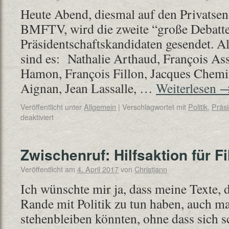
Heute Abend, diesmal auf den Privats
BMFTV, wird die zweite “große Debatte
Präsidentschaftskandidaten gesendet. Al
sind es: Nathalie Arthaud, François Ass
Hamon, François Fillon, Jacques Chemi
Aignan, Jean Lassalle, …
Weiterlesen
Veröffentlicht unter
Allgemein
|
Verschlagwortet mit
Politik
,
Präsi
deaktiviert
Zwischenruf: Hilfsaktion für Fi
Veröffentlicht am
4. April 2017
von
Christjann
Ich wünschte mir ja, dass meine Texte, 
Rande mit Politik zu tun haben, auch ma
stehenbleiben könnten, ohne dass sich s