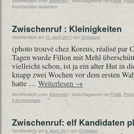
Veröffentlicht unter
Allgemein
|
Verschlagwortet mit
Politik
,
Präsi
Kommentare deaktiviert
Zwischenruf : Kleinigkeiten
Veröffentlicht am
10. April 2017
von
Christjann
(photo trouvé chez Koreus, réalisé par 
Tagen wurde Fillon mit Mehl überschütt
vielleicht schon, ist ja ein alter Hut in 
knapp zwei Wochen vor dem ersten Wah
hatte …
Weiterlesen
→
Veröffentlicht unter
Allgemein
|
Verschlagwortet mit
Politik
,
Präsi
2 Kommentare
Zwischenruf: elf Kandidaten p
Veröffentlicht am
4. April 2017
von
Christjann