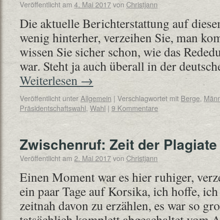
Veröffentlicht am
4. Mai 2017
von
Christjann
Die aktuelle Berichterstattung auf dies
wenig hinterher, verzeihen Sie, man komm
wissen Sie sicher schon, wie das Reded
war. Steht ja auch überall in der deutsc
Weiterlesen
→
Veröffentlicht unter
Allgemein
|
Verschlagwortet mit
Berge
,
Männ
Präsidentschaftswahl
,
Wahl
|
9 Kommentare
Zwischenruf: Zeit der Plagiate
Veröffentlicht am
2. Mai 2017
von
Christjann
Einen Moment war es hier ruhiger, verz
ein paar Tage auf Korsika, ich hoffe, ich
zeitnah davon zu erzählen, es war so gr
tatsächlich komplett abgeschaltet vom 