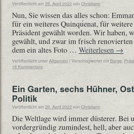
Veröffentlicht am
25. April 2022
von
Christjann
Nun, Sie wissen das alles schon: Emman
für ein weiteres Quinquenat, für weitere 
Präsident gewählt worden. Wir haben, w
gewählt, und zwar im frisch renovierte
dem ein altes Foto …
Weiterlesen
→
Veröffentlicht unter
Allgemein
|
Verschlagwortet mit
Berge
,
Präs
18 Kommentare
Ein Garten, sechs Hühner, Os
Politik
Veröffentlicht am
20. April 2022
von
Christjann
Die Weltlage wird immer düsterer. Bei u
vordergründig zumindest, hell, aber auc