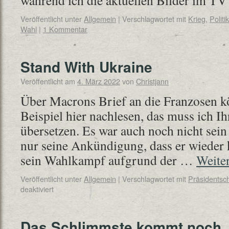
während ich die aktuellen Bilder im T
Veröffentlicht unter
Allgemein
|
Verschlagwortet mit
Krieg
,
Politik
Wahl
|
1 Kommentar
Stand With Ukraine
Veröffentlicht am
4. März 2022
von
Christjann
Über Macrons Brief an die Franzosen 
Beispiel hier nachlesen, das muss ich Ih
übersetzen. Es war auch noch nicht se
nur seine Ankündigung, dass er wieder 
sein Wahlkampf aufgrund der …
Weite
Veröffentlicht unter
Allgemein
|
Verschlagwortet mit
Präsidentsc
deaktiviert
Das Schlimmste kommt noch