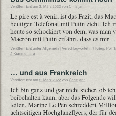
Veröffentlicht am
3. März 2022
von
Christjann
Le pire est à venir, ist das Fazit, das 
heutigen Telefonat mit Putin zieht. Ich 
heute so schockiert von dem, was man 
Macron mit Putin erfährt, dass es mir
Veröffentlicht unter
Allgemein
|
Verschlagwortet mit
Krieg
,
Politik
2 Kommentare
… und aus Frankreich
Veröffentlicht am
2. März 2022
von
Christjann
Ich bin ganz und gar nicht sicher, ob i
beibehalten kann, aber das Folgende will
teilen. Marine Le Pen schreddert Milli
achtseitigen Hochglanzflyers, der für 