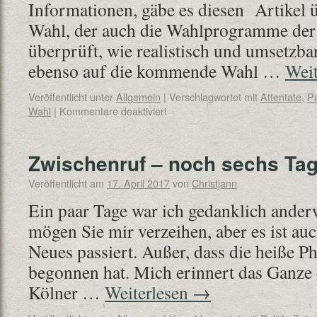
Informationen, gäbe es diesen Artikel 
Wahl, der auch die Wahlprogramme der
überprüft, wie realistisch und umsetzbar
ebenso auf die kommende Wahl …
Wei
Veröffentlicht unter
Allgemein
|
Verschlagwortet mit
Attentate
,
Pa
Wahl
|
Kommentare deaktiviert
Zwischenruf – noch sechs Ta
Veröffentlicht am
17. April 2017
von
Christjann
Ein paar Tage war ich gedanklich anderw
mögen Sie mir verzeihen, aber es ist auc
Neues passiert. Außer, dass die heiße 
begonnen hat. Mich erinnert das Ganze 
Kölner …
Weiterlesen
→