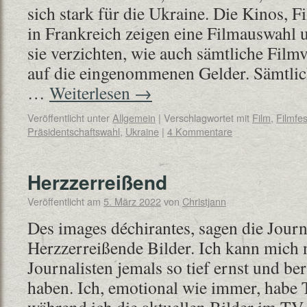
sich stark für die Ukraine. Die Kinos, F
in Frankreich zeigen eine Filmauswahl 
sie verzichten, wie auch sämtliche Fil
auf die eingenommenen Gelder. Sämtlich
…
Weiterlesen
→
Veröffentlicht unter
Allgemein
|
Verschlagwortet mit
Film
,
Filmfes
Präsidentschaftswahl
,
Ukraine
|
4 Kommentare
Herzzerreißend
Veröffentlicht am
5. März 2022
von
Christjann
Des images déchirantes, sagen die Journ
Herzzerreißende Bilder. Ich kann mich n
Journalisten jemals so tief ernst und be
haben. Ich, emotional wie immer, habe 