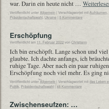
war. Darin ein heute nicht …
Weiterles
Veröffentlicht unter
Allgemein
|
Verschlagwortet mit
Aufräumen
,
Präsidentschaftswahl
,
Ukraine
|
5 Kommentare
Erschöpfung
Veröffentlicht am
11. Februar 2022
von
Christjann
Ich bin erschöpft. Lange schon und viel ti
glaubte. Ich dachte anfangs, ich bräucht
ruhige Tage. Aber nach ein paar ruhigen
Erschöpfung noch viel mehr. Es ging 
Veröffentlicht unter
Allgemein
|
Verschlagwortet mit
das Leben 
Politik
,
Präsidentschaftswahl
|
48 Kommentare
Zwischenseufzen: …