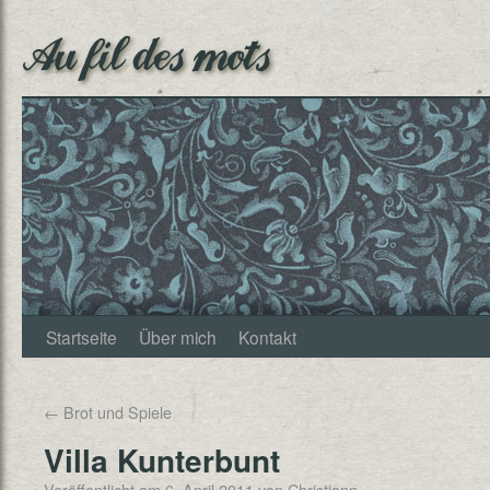
Au fil des mots
Startseite
Über mich
Kontakt
←
Brot und Spiele
Villa Kunterbunt
Veröffentlicht am
6. April 2011
von
Christjann