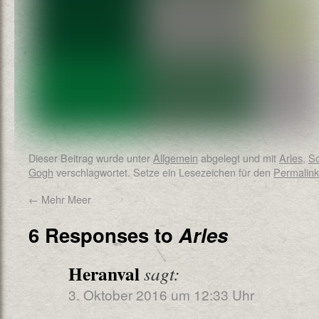
Dieser Beitrag wurde unter
Allgemein
abgelegt und mit
Arles
,
S
Gogh
verschlagwortet. Setze ein Lesezeichen für den
Permalink
←
Mehr Meer
6 Responses to
Arles
Heranval
sagt:
3. Oktober 2016 um 12:33 Uhr