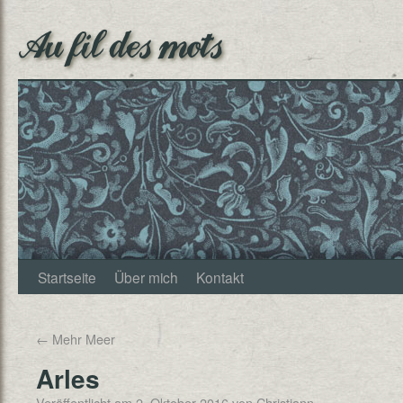
Au fil des mots
Startseite
Über mich
Kontakt
←
Mehr Meer
Arles
Veröffentlicht am
2. Oktober 2016
von
Christjann