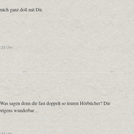
 mich ganz doll mit Dir.
:23 Uhr
as sagen denn die fast doppelt so teuren Hörbücher? Die
 übrigens wunderbar…
:34 Uhr