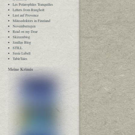
Les Polarophiles Tranquilles
Letters from Rungholt
Lust auf Provence
Mäusedoktors in Finnland
Novemberregen
Read on my Dear
Skizzenblog
Smillas Blog
STILL
Susie Lubell
TableTales
Meine Krimis