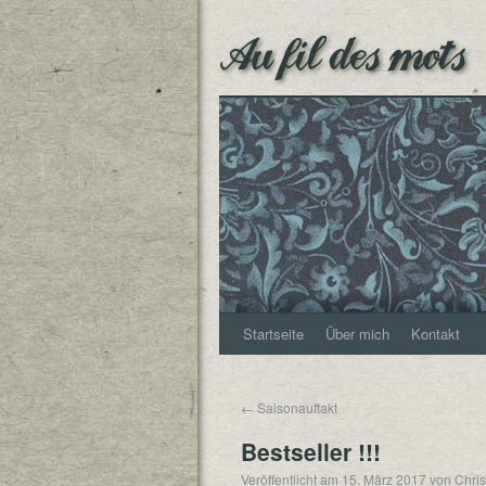
Au fil des mots
Startseite
Über mich
Kontakt
←
Saisonauftakt
Bestseller !!!
Veröffentlicht am
15. März 2017
von
Chris