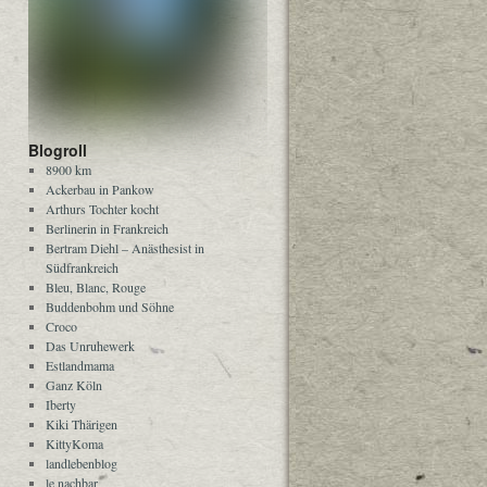
Blogroll
8900 km
Ackerbau in Pankow
Arthurs Tochter kocht
Berlinerin in Frankreich
Bertram Diehl – Anästhesist in
Südfrankreich
Bleu, Blanc, Rouge
Buddenbohm und Söhne
Croco
Das Unruhewerk
Estlandmama
Ganz Köln
Iberty
Kiki Thärigen
KittyKoma
landlebenblog
le nachbar