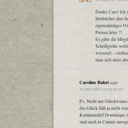
Danke Caro! Ich m
Hörbücher aber ha
eigenständiges Un
Preises höre ?!
Es gäbe die Mögli
Schriftgröße wohl 
wissend) – viellei
man sich dazu abe
Caroline Bahri
sagt:
15. März 2017 um 23:45 Uhr
P.s. Nicht nur Glückwunsc
das Glück fällt ja nicht 
Kantinenchef Dominique d
sind auch in Cannes unerg