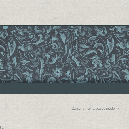
Zwischenruf … etwas müde
→
tjann