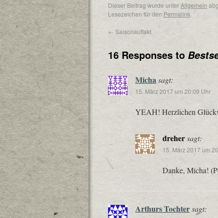
Dieser Beitrag wurde unter
Allgemein
abg
Lesezeichen für den
Permalink
.
←
Saisonauftakt
16 Responses to
Bestsel
Micha
sagt:
15. März 2017 um 20:09 Uhr
YEAH! Herzlichen Glück
dreher
sagt:
15. März 2017 um 20
Danke, Micha! (Po
Arthurs Tochter
sagt: