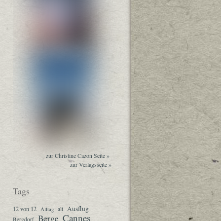
zur Christine Cazon Seite »
zur Verlagsseite »
Tags
Ausflug
12 von 12
Alltag
alt
Cannes
Berge
Bergdorf