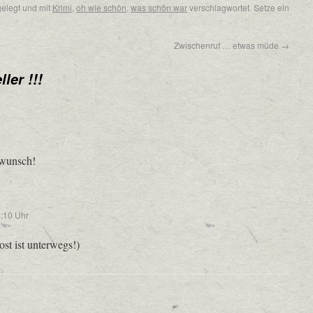
elegt und mit
Krimi
,
oh wie schön
,
was schön war
verschlagwortet. Setze ein
Zwischenruf … etwas müde
→
ler !!!
wunsch!
:10 Uhr
st ist unterwegs!)