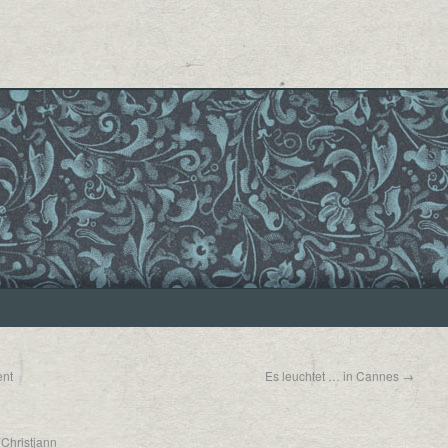
ent
Es leuchtet … in Cannes
→
Christjann