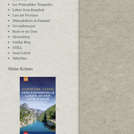
Les Polarophiles Tranquilles
Letters from Rungholt
Lust auf Provence
Mäusedoktors in Finnland
Novemberregen
Read on my Dear
Skizzenblog
Smillas Blog
STILL
Susie Lubell
TableTales
Meine Krimis