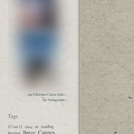
zur Christine Cazon Seite »
zur Verlagsseite »
Tags
Ausflug
12 von 12
Alltag
alt
Cannes
Berge
Bergdorf