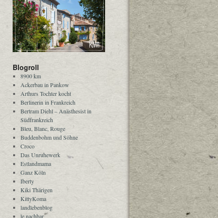
Blogroll
8900 km
Ackerbau in Pankow
Arthurs Tochter kocht
Berlinerin in Frankreich
Bertram Diehl – Anästhesist in
Südfrankreich
Bleu, Blanc, Rouge
Buddenbohm und Söhne
Croco
Das Unruhewerk
Estlandmama
Ganz Köln
Iberty
Kiki Thärigen
KittyKoma
landlebenblog
le nachbar