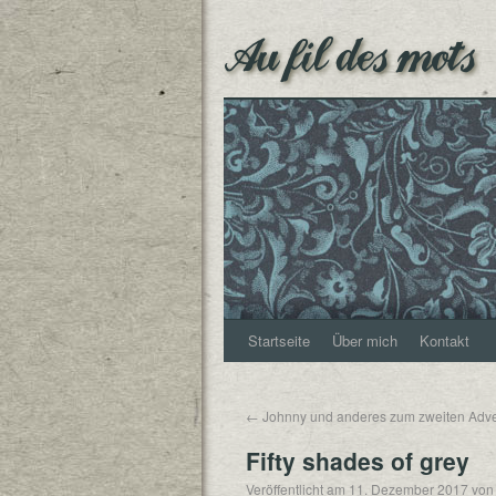
Au fil des mots
Startseite
Über mich
Kontakt
←
Johnny und anderes zum zweiten Adv
Fifty shades of grey
Veröffentlicht am
11. Dezember 2017
von