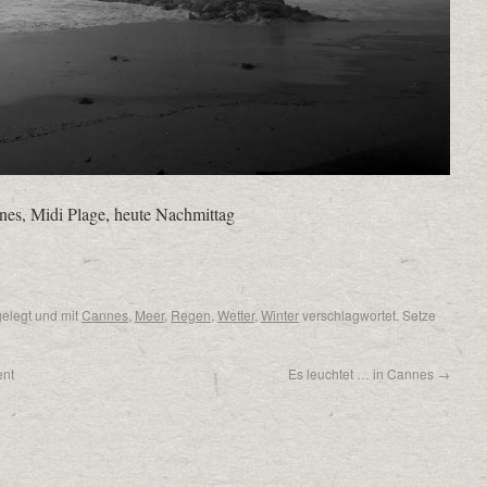
es, Midi Plage, heute Nachmittag
elegt und mit
Cannes
,
Meer
,
Regen
,
Wetter
,
Winter
verschlagwortet. Setze
ent
Es leuchtet … in Cannes
→