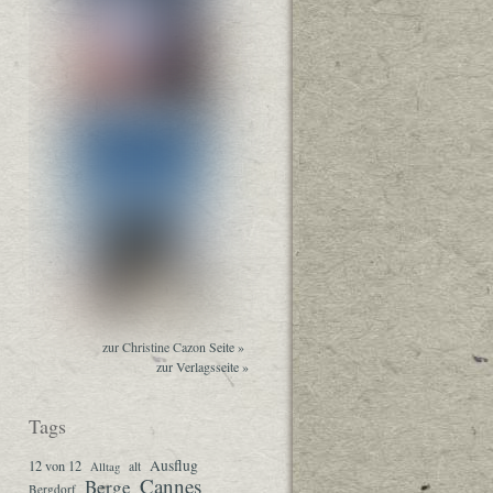
zur Christine Cazon Seite »
zur Verlagsseite »
Tags
Ausflug
12 von 12
Alltag
alt
Cannes
Berge
Bergdorf