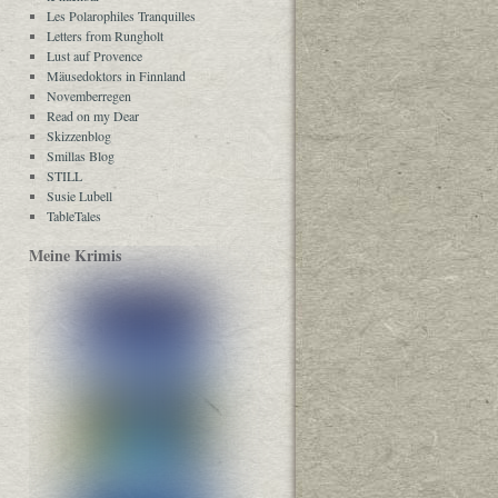
Les Polarophiles Tranquilles
Letters from Rungholt
Lust auf Provence
Mäusedoktors in Finnland
Novemberregen
Read on my Dear
Skizzenblog
Smillas Blog
STILL
Susie Lubell
TableTales
Meine Krimis