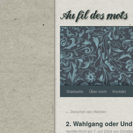
Au fil des mots
Startseite
Über mich
Kontakt
←
Zwischen den Wahlen
2. Wahlgang oder Und 
Veröffentlicht am
7. Juli 2024
von
Christj