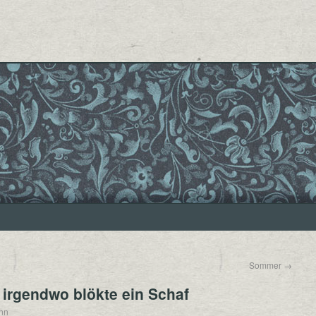
Sommer
→
irgendwo blökte ein Schaf
ann