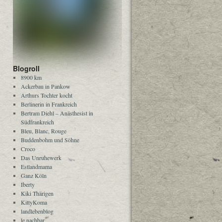
Blogroll
8900 km
Ackerbau in Pankow
Arthurs Tochter kocht
Berlinerin in Frankreich
Bertram Diehl – Anästhesist in
Südfrankreich
Bleu, Blanc, Rouge
Buddenbohm und Söhne
Croco
Das Unruhewerk
Estlandmama
Ganz Köln
Iberty
Kiki Thärigen
KittyKoma
landlebenblog
le nachbar