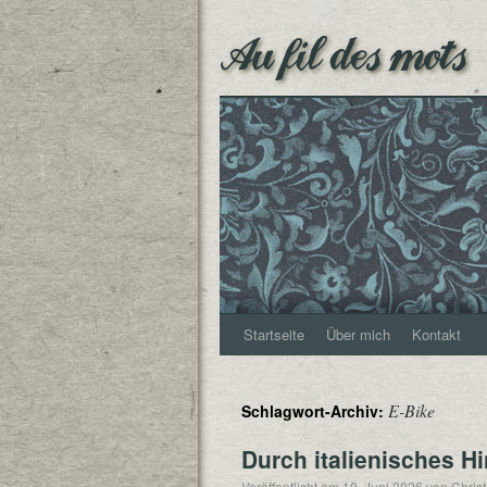
Au fil des mots
Startseite
Über mich
Kontakt
E-Bike
Schlagwort-Archiv:
Durch italienisches H
Veröffentlicht am
10. Juni 2026
von
Chris