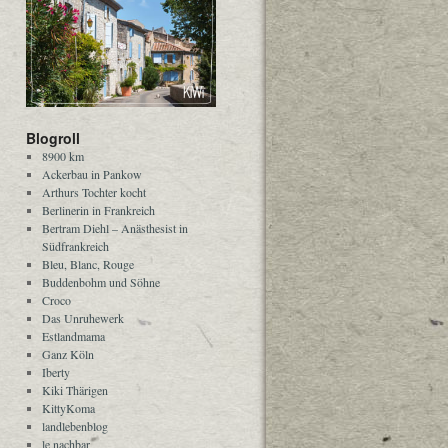
Blogroll
8900 km
Ackerbau in Pankow
Arthurs Tochter kocht
Berlinerin in Frankreich
Bertram Diehl – Anästhesist in
Südfrankreich
Bleu, Blanc, Rouge
Buddenbohm und Söhne
Croco
Das Unruhewerk
Estlandmama
Ganz Köln
Iberty
Kiki Thärigen
KittyKoma
landlebenblog
le nachbar