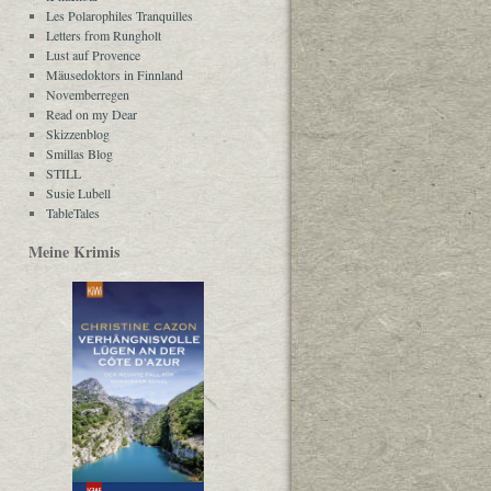
Les Polarophiles Tranquilles
Letters from Rungholt
Lust auf Provence
Mäusedoktors in Finnland
Novemberregen
Read on my Dear
Skizzenblog
Smillas Blog
STILL
Susie Lubell
TableTales
Meine Krimis