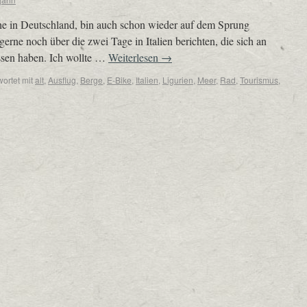
he in Deutschland, bin auch schon wieder auf dem Sprung
erne noch über die zwei Tage in Italien berichten, die sich an
ssen haben. Ich wollte …
Weiterlesen
→
ortet mit
alt
,
Ausflug
,
Berge
,
E-Bike
,
Italien
,
Ligurien
,
Meer
,
Rad
,
Tourismus
,