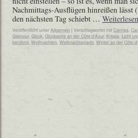
nicht einstellen – so ist es, wenn man s
Nachmittags-Ausflügen hinreißen lässt (
den nächsten Tag schiebt …
Weiterlese
Veröffentlicht unter
Allgemein
|
Verschlagwortet mit
Cannes
,
Car
Glamour
,
Glück
,
Glücksorte an der Côte d'Azur
,
Krippe
,
Licht un
berühmt
,
Weihnachten
,
Weihnachtsmarkt
,
Winter an der Côte d