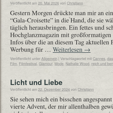
Veröffentlicht am
20. Mai 2026
von
Christjann
Gestern Morgen drückte man mir an ein
“Gala-Croisette” in die Hand, die sie wä
täglich herausbringen. Ein fettes und s
Hochglanzmagazin mit großformatigen 
Infos über die an diesem Tag aktuellen 
Werbung für …
Weiterlesen
→
Veröffentlicht unter
Allgemein
|
Verschlagwortet mit
Cannes
,
das
Film
,
Filmfestival
,
Glamour
,
Mode
,
Nathalie Wood
,
reich und be
Licht und Liebe
Veröffentlicht am
22. Dezember 2024
von
Christjann
Sie sehen mich ein bisschen angespannt
vierte Advent, der mir allenthalben gew