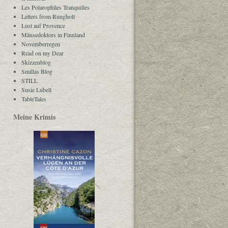
Les Polarophiles Tranquilles
Letters from Rungholt
Lust auf Provence
Mäusedoktors in Finnland
Novemberregen
Read on my Dear
Skizzenblog
Smillas Blog
STILL
Susie Lubell
TableTales
Meine Krimis