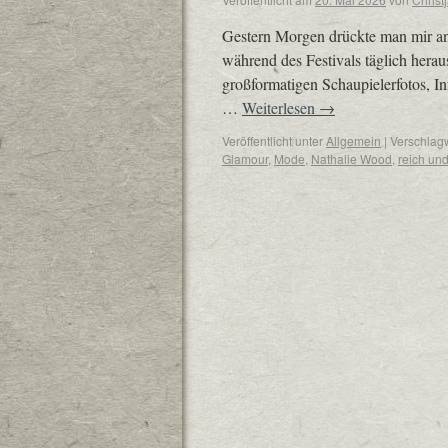
Gestern Morgen drückte man mir an 
während des Festivals täglich hera
großformatigen Schaupielerfotos, I
…
Weiterlesen
→
Veröffentlicht unter
Allgemein
|
Verschlagw
Glamour
,
Mode
,
Nathalie Wood
,
reich un