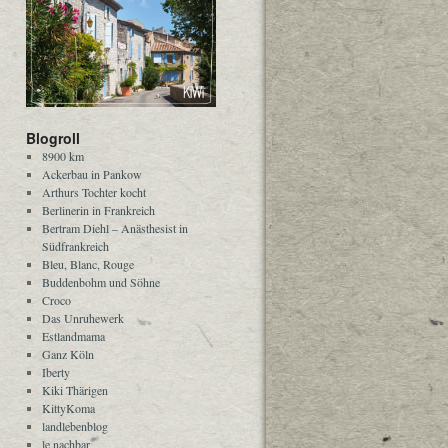
Blogroll
8900 km
Ackerbau in Pankow
Arthurs Tochter kocht
Berlinerin in Frankreich
Bertram Diehl – Anästhesist in
Südfrankreich
Bleu, Blanc, Rouge
Buddenbohm und Söhne
Croco
Das Unruhewerk
Estlandmama
Ganz Köln
Iberty
Kiki Thärigen
KittyKoma
landlebenblog
le nachbar