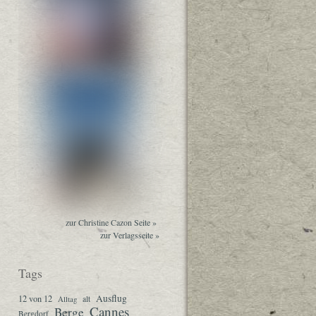
zur Christine Cazon Seite »
zur Verlagsseite »
Tags
Ausflug
12 von 12
Alltag
alt
Cannes
Berge
Bergdorf