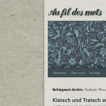
Au fil des mots
Startseite
Über mich
Kontakt
Nathalie Woo
Schlagwort-Archiv:
Klatsch und Tratsch 
Veröffentlicht am
20. Mai 2026
von
Christ