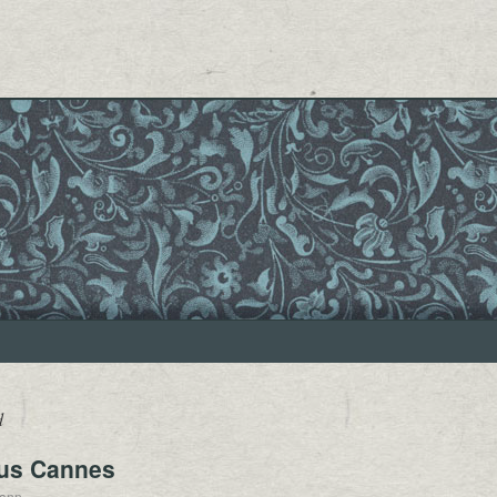
d
aus Cannes
jann