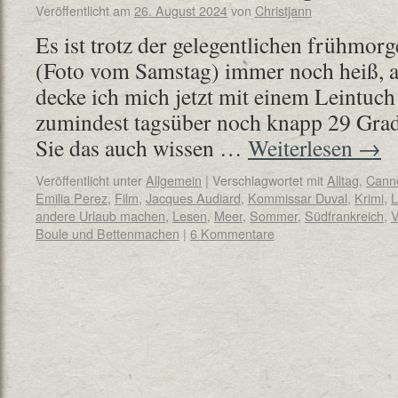
Veröffentlicht am
26. August 2024
von
Christjann
Es ist trotz der gelegentlichen frühmo
(Foto vom Samstag) immer noch heiß, 
decke ich mich jetzt mit einem Leintuch
zumindest tagsüber noch knapp 29 Grad 
Sie das auch wissen …
Weiterlesen
→
Veröffentlicht unter
Allgemein
|
Verschlagwortet mit
Alltag
,
Cann
Emilia Perez
,
Film
,
Jacques Audiard
,
Kommissar Duval
,
Krimi
,
L
andere Urlaub machen
,
Lesen
,
Meer
,
Sommer
,
Südfrankreich
,
V
Boule und Bettenmachen
|
6 Kommentare