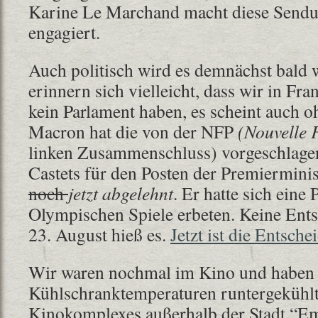
Karine Le Marchand macht diese Sendun
engagiert.
Auch politisch wird es demnächst bald 
erinnern sich vielleicht, dass wir in F
kein Parlament haben, es scheint auch o
Macron hat die von der NFP
(Nouvelle 
linken Zusammenschluss) vorgeschlage
Castets für den Posten der Premiermini
noch
jetzt abgelehnt
. Er hatte sich eine 
Olympischen Spiele erbeten. Keine Ent
23. August hieß es.
Jetzt ist die Entsche
Wir waren nochmal im Kino und haben u
Kühlschranktemperaturen runtergekühlt
Kinokomplexes außerhalb der Stadt “Em