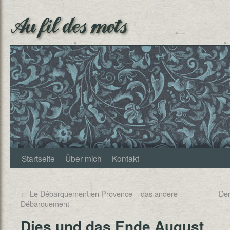
Au fil des mots
Startseite
Über mich
Kontakt
←
Le Débarquement en Provence – das andere
Der
Débarquement
Dies und das Ende August