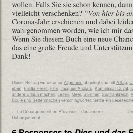
wollen. Falls Sie sie schon kennen, dan
vielleicht verschenken?
“Von hier bis a
Corona-Jahr erschienen und dabei leider
wahrgenommen worden, wie ich mir das
Wenn Sie diesem Buch eine neue Chanc
das eine große Freude und Unterstützun
Dank!
Dieser Beitrag wurde unter
Allgemein
abgelegt und mit
Alltag
,
C
eben
,
Emilia Perez
,
Film
,
Jacques Audiard
,
Kommissar Duval
,
K
andere Urlaub machen
,
Lesen
,
Meer
,
Sommer
,
Südfrankreich
,
V
Boule und Bettenmachen
verschlagwortet. Setze ein Lesezeich
←
Le Débarquement en Provence – das andere
Der
Débarquement
6 Responses to
Dies und das 