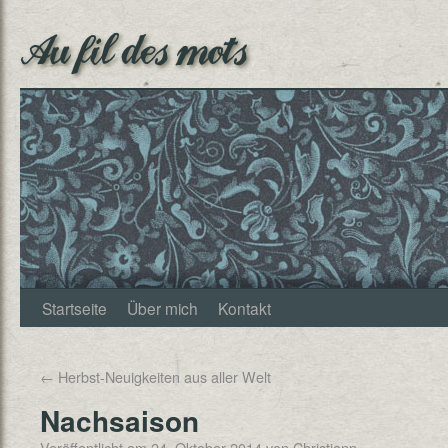
Au fil des mots
Startseite
Über mich
Kontakt
←
Herbst-Neuigkeiten aus aller Welt
Nachsaison
Veröffentlicht am
24. Oktober 2014
von
Christjann