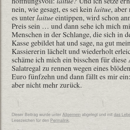
hoffnungsvoll:
laitue?
Und ich setze ern
nein, wie gesagt, es sei kein
laitue
, aber
es unter
laitue
eintippen, wird schon an
Preis sein … und dann sehe ich mich m
Menschen in der Schlange, die sich in d
Kasse gebildet hat und sage, na gut me
Kassiererin lächelt und wiederholt erlei
schäme ich mich ein bisschen für diese
Salatregal zu rennen wegen eines blöden
Euro fünfzehn und dann fällt es mir ein
aber nicht mehr zurück.
Dieser Beitrag wurde unter
Allgemein
abgelegt und mit
das Leb
Lesezeichen für den
Permalink
.