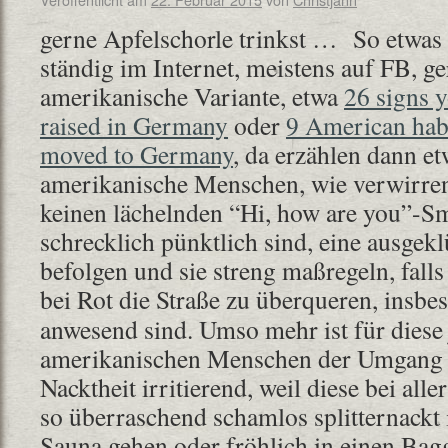
gerne Apfelschorle trinkst … So etwas i
ständig im Internet, meistens auf FB, g
amerikanische Variante, etwa
26 signs 
raised in Germany
oder
9 American habi
moved to Germany
, da erzählen dann e
amerikanische Menschen, wie verwirrend
keinen lächelnden “Hi, how are you”-Sm
schrecklich pünktlich sind, eine ausgek
befolgen und sie streng maßregeln, falls
bei Rot die Straße zu überqueren,
insbe
anwesend sind. Umso mehr ist für dies
amerikanischen Menschen der Umgang 
Nacktheit irritierend, weil diese bei alle
so überraschend schamlos splitternackt 
Sauna gehen oder fröhlich in einen Bag