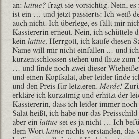
an:
laitue?
fragt sie vorsichtig. Nein, es 
ist ein … und jetzt passierts: Ich weiß 
auch nicht. Ich überlege, es fällt mir nic
Kassiererin erneut. Nein, ich schüttele d
kein
laitue,
Herrgott, ich kaufe diesen Sa
Name will mir nicht einfallen
…
und ich
kurzentschlossen stehen und flitze zum 
… und finde noch zwei dieser Wieheiße
und einen Kopfsalat, aber leider finde i
und den Preis für letzteren.
Merde!
Zurü
erkläre ich kurzatmig und erhitzt der lei
Kassiererin, dass ich leider immer noch 
Salat heißt, ich habe nur das Preisschild
aber ein
laitue
sei es ja nicht … Ich befü
dem Wort
laitue
nichts verstanden, das w