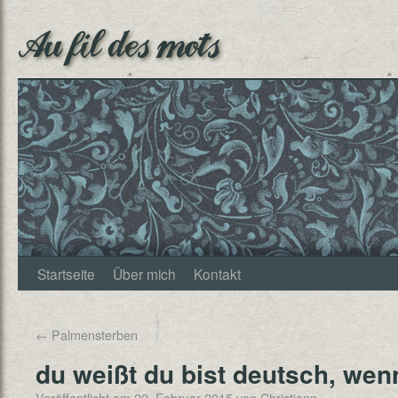
Au fil des mots
Startseite
Über mich
Kontakt
←
Palmensterben
du weißt du bist deutsch, we
Veröffentlicht am
22. Februar 2015
von
Christjann