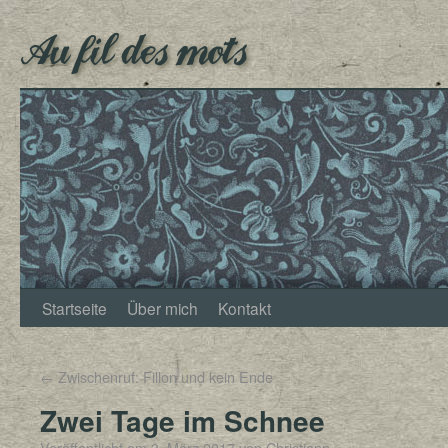
Au fil des mots
Startseite
Über mich
Kontakt
←
Zwischenruf: Fillon und kein Ende
Zwei Tage im Schnee
Veröffentlicht am
3. März 2017
von
Christjann