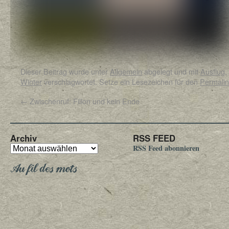
Dieser Beitrag wurde unter
Allgemein
abgelegt und mit
Ausflug
,
Winter
verschlagwortet. Setze ein Lesezeichen für den
Permalin
←
Zwischenruf: Fillon und kein Ende
Archiv
RSS FEED
RSS Feed abonnieren
Au fil des mots