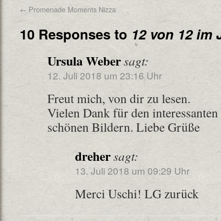
←
Promenade Moments Nizza
10 Responses to
12 von 12 im J
Ursula Weber
sagt:
12. Juli 2018 um 23:16 Uhr
Freut mich, von dir zu lesen.
Vielen Dank für den interessanten
schönen Bildern. Liebe Grüße
dreher
sagt:
13. Juli 2018 um 09:29 Uhr
Merci Uschi! LG zurück