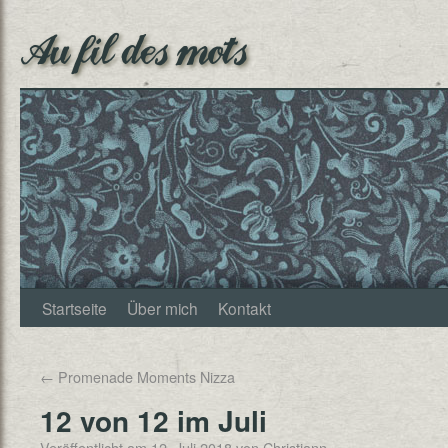
Au fil des mots
Startseite
Über mich
Kontakt
←
Promenade Moments Nizza
12 von 12 im Juli
Veröffentlicht am
12. Juli 2018
von
Christjann