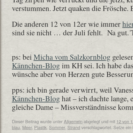
verstummen. Jetzt quaken die Frösche. 
Die anderen 12 von 12er wie immer
hie
sind sie nicht … der Juli fehlt. Na gut
ps: bei
Micha vom Salzkornblog
gelese
Kännchen-Blog
im KH sei. Ich habe das
wünsche aber von Herzen gute Besseru
pps: ich bin gerade verwirrt, weil Vane
Kännchen-Blog
hat – ich dachte lange, 
gleiche Dame – Missverständnisse ko
Dieser Beitrag wurde unter
Allgemein
abgelegt und mit
12 von 1
blau
,
Meer
,
Plastik
,
Sommer
,
Strand
verschlagwortet. Setze ein