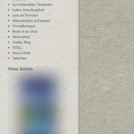
Les Polarophiles Tranquilles
Letters from Rungholt
Lust auf Provence
Mäusedoktors in Finnland
Novemberregen
Read on my Dear
Skizzenblog
Smillas Blog
STILL
Susie Lubell
TableTales
Meine Krimis