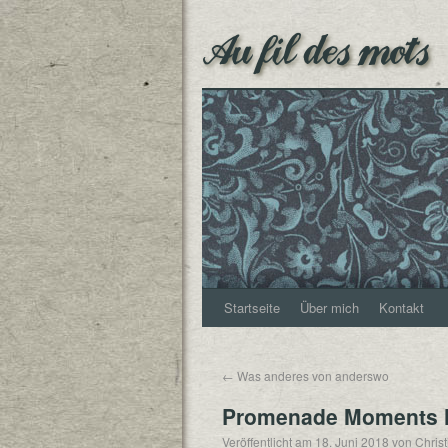
Au fil des mots
Startseite
Über mich
Kontakt
←
Was anderes von anderswo
Promenade Moments 
Veröffentlicht am
18. Juni 2018
von
Chris