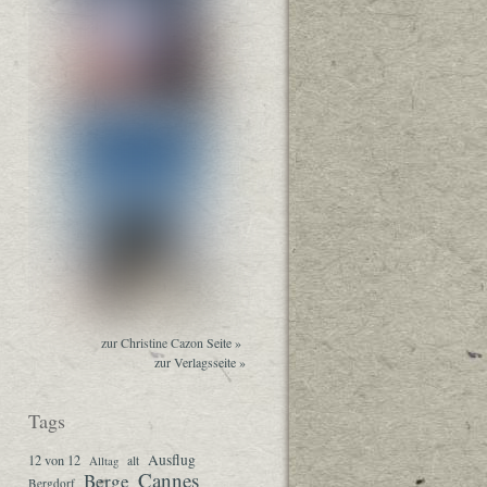
zur Christine Cazon Seite »
zur Verlagsseite »
Tags
Ausflug
12 von 12
Alltag
alt
Cannes
Berge
Bergdorf