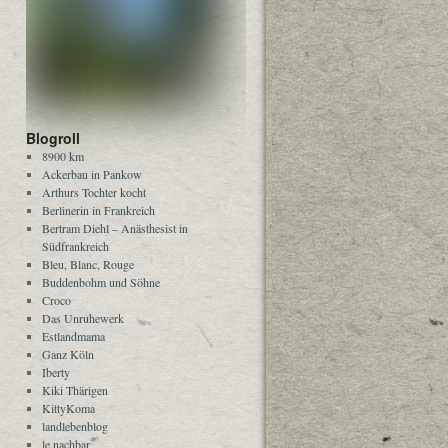
Blogroll
8900 km
Ackerbau in Pankow
Arthurs Tochter kocht
Berlinerin in Frankreich
Bertram Diehl – Anästhesist in
Südfrankreich
Bleu, Blanc, Rouge
Buddenbohm und Söhne
Croco
Das Unruhewerk
Estlandmama
Ganz Köln
Iberty
Kiki Thärigen
KittyKoma
landlebenblog
le nachbar