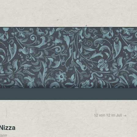
12 von 12 im Juli
→
Nizza
tjann