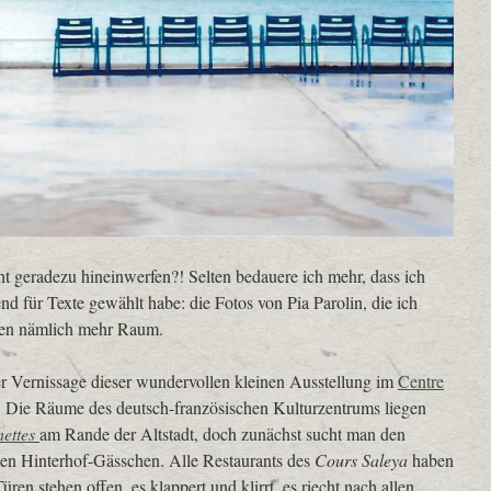
ht geradezu hineinwerfen?! Selten bedauere ich mehr, dass ich
nd für Texte gewählt habe: die Fotos von Pia Parolin, die ich
ten nämlich mehr Raum.
er Vernissage dieser wundervollen kleinen Ausstellung im
Centre
. Die Räume des deutsch-französischen Kulturzentrums liegen
ettes
am Rande der Altstadt, doch zunächst sucht man den
en Hinterhof-Gässchen. Alle Restaurants des
Cours Saleya
haben
ren stehen offen, es klappert und klirrt, es riecht nach allen