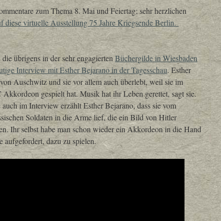
Kommentare zum Thema 8. Mai und Feiertag; sehr herzlichen
f diese virtuelle Ausstellung 75 Jahre Kriegsende Berlin.
die übrigens in der sehr engagierten
Büchergilde in Wiesbaden
utige Interview mit Esther Bejarano in der Tagesschau
. Esther
von Auschwitz und sie vor allem auch überlebt, weil sie im
kkordeon gespielt hat. Musik hat ihr Leben gerettet, sagt sie.
 auch im Interview erzählt Esther Bejarano, dass sie vom
ischen Soldaten in die Arme lief, die ein Bild von Hitler
en. Ihr selbst habe man schon wieder ein Akkordeon in die Hand
e aufgefordert, dazu zu spielen.