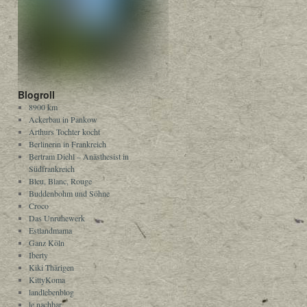
Blogroll
8900 km
Ackerbau in Pankow
Arthurs Tochter kocht
Berlinerin in Frankreich
Bertram Diehl – Anästhesist in
Südfrankreich
Bleu, Blanc, Rouge
Buddenbohm und Söhne
Croco
Das Unruhewerk
Estlandmama
Ganz Köln
Iberty
Kiki Thärigen
KittyKoma
landlebenblog
le nachbar