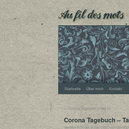
Au fil des mots
Startseite
Über mich
Kontakt
←
Corona Tagebuch – Tag 52
Corona Tagebuch – Ta
Veröffentlicht am
8. Mai 2020
von
Christj