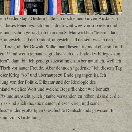
r ein Gedenktag? Gestern hatte ich noch einen kurzen Austausch
” dieses Feiertags. Ich bin ja doch weit weg von so vielem und
be mich schon gefragt, ob man den 8. Mai wirklich “feiern” darf,
 angesichts all der Gräuel, angesichts all dessen, was in den
er Toten, all der Gewalt. Sollte man diesen Tag nicht eher still und
hen?! Und wenn jemand sagt, dass sich das Ende des Krieges zum
eiern”, dann bin ich geneigt zuzustimmen. Aber natürlich, weil ich
em Tisch vor lauter Freude. Aber dennoch “gedenke” ich diesem Tag
dieser Krieg “so” und überhaupt zu Ende gegangen ist. Ich
iung von der Politik, Diktatur und der Ideologie des
hland welches Wort und welche Begrifflichkeit wie benutzt,
was undurchsichtig. Ich glaube verstanden zu haben, dass die, die
 das sind auch die, die meinen, dieser Krieg und seine
hiss” in der großartigen Geschichte Deutschlands gewesen. In
s nur zur Klarstellung.