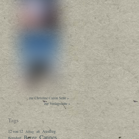
zur Christine Cazon Seite »
zur Verlagsseite »
Tags
Ausflug
12 von 12
Alltag
alt
Cannes
Berge
Bergdorf