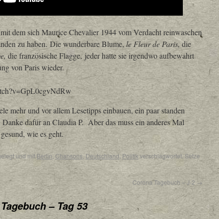
g, mit dem sich Maurice Chevalier 1944 vom Verdacht reinwaschen
tanden zu haben. Die wunderbare Blume,
le Fleur de Paris,
die
ge,
die französische Flagge, jeder hatte sie irgendwo aufbewahrt
iung von Paris wieder.
watch?v=GpL0cgvNdRw
viele mehr und vor allem Lesetipps einbauen, ein paar standen
 Danke dafür an Claudia P. Aber das muss ein anderes Mal
 gesund, wie es geht.
elegt und mit
Berlin
,
Chansons
,
Deutschland
,
Politik
verschlagwortet. Setze
Corona Tagebuch – J-2
→
 Tagebuch – Tag 53