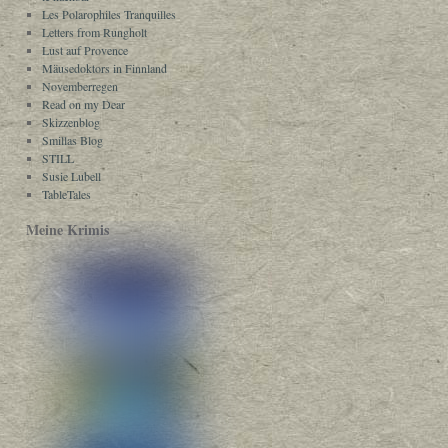
Les Polarophiles Tranquilles
Letters from Rungholt
Lust auf Provence
Mäusedoktors in Finnland
Novemberregen
Read on my Dear
Skizzenblog
Smillas Blog
STILL
Susie Lubell
TableTales
Meine Krimis