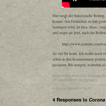
Hier noch der französische Beitra
konnte, den Deutschen zu nah ges
besungen wird,
ist
bleu, blanc, rou
und zeigte sie jetzt, nach der Befre
https://www.youtube.com/
So viel für heute. Ich wollte noch 
schon in den Kommentaren gestern,
passieren. Bis morgen, weiterhin so
Dieser Beitrag wurde unter
Allgemein
abg
ein Lesezeichen für den
Permalink
.
←
Corona Tagebuch – Tag 52
4 Responses to
Corona