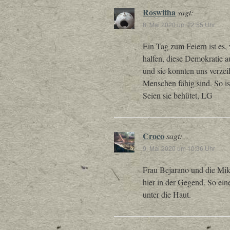
Roswitha
sagt:
8. Mai 2020 um 22:55 Uhr
Ein Tag zum Feiern ist es,
halfen, diese Demokratie 
und sie konnten uns verzei
Menschen fähig sind. So is
Seien sie behütet, LG
Croco
sagt:
9. Mai 2020 um 10:36 Uhr
Frau Bejarano und die Mik
hier in der Gegend. So ein
unter die Haut.