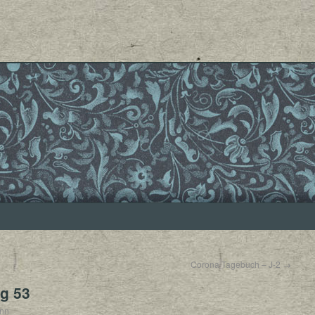
Corona Tagebuch – J-2
→
g 53
ann