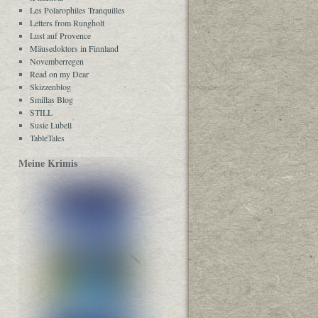
Les Polarophiles Tranquilles
Letters from Rungholt
Lust auf Provence
Mäusedoktors in Finnland
Novemberregen
Read on my Dear
Skizzenblog
Smillas Blog
STILL
Susie Lubell
TableTales
Meine Krimis