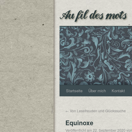
Au fil des mots
Startseite
Über mich
Kontakt
←
Von Lesefreuden und Glückssuche
Equinoxe
Veröffentlicht am
22. September 2020
vo