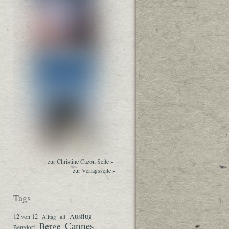
zur Christine Cazon Seite »
zur Verlagsseite »
Tags
Ausflug
12 von 12
Alltag
alt
Cannes
Berge
Bergdorf