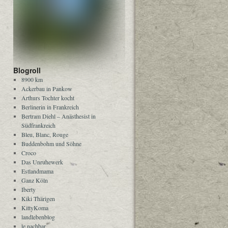
Blogroll
8900 km
Ackerbau in Pankow
Arthurs Tochter kocht
Berlinerin in Frankreich
Bertram Diehl – Anästhesist in
Südfrankreich
Bleu, Blanc, Rouge
Buddenbohm und Söhne
Croco
Das Unruhewerk
Estlandmama
Ganz Köln
Iberty
Kiki Thärigen
KittyKoma
landlebenblog
le nachbar