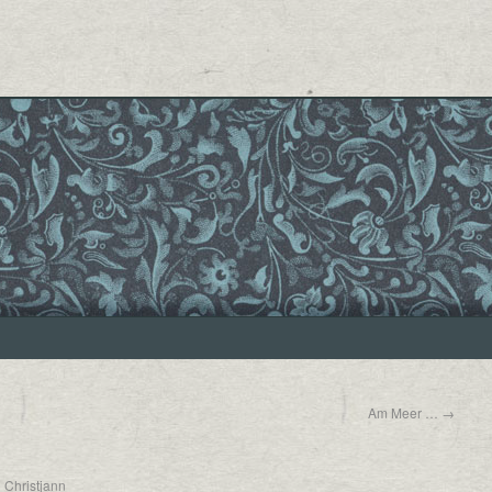
Am Meer …
→
n
Christjann