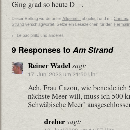
Ging grad so heute
.
Dieser Beitrag wurde unter
Allgemein
abgelegt und mit
Cannes
Strand
verschlagwortet. Setze ein Lesezeichen für den
Permali
←
Le bac philo und anderes
9 Responses to
Am Strand
Reiner Wadel
sagt:
17. Juni 2023 um 21:50 Uhr
Ach, Frau Cazon, wie beneide ich 
nächste Meer will, muss ich 500 k
Schwäbische Meer’ ausgeschlosse
dreher
sagt:
18. Juni 2023 um 14:57 Uhr