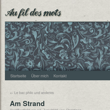
Au fil des mots
Startseite
Über mich
Kontakt
←
Le bac philo und anderes
Am Strand
Veröffentlicht am
17. Juni 2023
von
Christjann