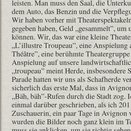
leisten. Man muss den Saal, die Unterku
dem Auto, das Benzin und die Verpflegu
Wir haben vorher mit Theaterspektakeln
gegeben haben, Geld „gesammelt”, um u
können. Wir, das war eine kleine Thea
„L’illustre Troupeau”, eine Anspielung a
Théâtre”, eine berühmte Theatergruppe
Anspielung auf unsere landwirtschaftli
„troupeau” meint Herde, insbesondere S
Parade hatten wir uns als Schafherde ver
sicherlich das erste Mal, dass in Avign
„Bäh, bäh”-Rufen durch die Stadt zog. 
einmal darüber geschrieben, als ich 201
Zuschauerin, ein paar Tage in Avignon 
wurden die Bilder noch ganz klein im T
muss sie anklicken, um sie richtig sehe