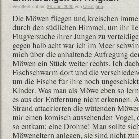
Veröffentlicht am
26. Juni 2025
von
Christjann
Die Möwen fliegen und kreischen immer
durch den südlichen Himmel, um ihr Te
Flugversuche ihrer Jungen zu verteidig
gegen halb acht war ich im Meer schw
mich über die anhaltende Aufregung der 
Möwen ein Stück weiter rechts. Ich dachte
Fischschwarm dort und die verschiedenen
um die Fische für ihre noch ungeschick
Kinder. Was man als Möwe eben so lern
es aus der Entfernung nicht erkennen
Strand attackierten die wütenden Möwen 
mir einen komisch aussehenden Vogel, 
so entkam: eine Drohne! Man sollte sich
Möweneltern anlegen, sie sind nicht zu