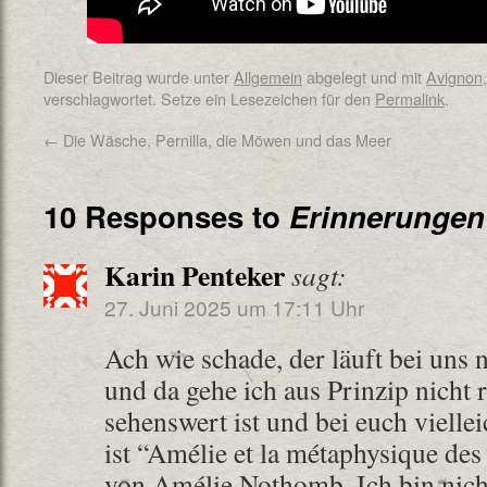
Dieser Beitrag wurde unter
Allgemein
abgelegt und mit
Avignon
verschlagwortet. Setze ein Lesezeichen für den
Permalink
.
←
Die Wäsche, Pernilla, die Möwen und das Meer
10 Responses to
Erinnerungen
Karin Penteker
sagt:
27. Juni 2025 um 17:11 Uhr
Ach wie schade, der läuft bei uns 
und da gehe ich aus Prinzip nicht 
sehenswert ist und bei euch viellei
ist “Amélie et la métaphysique de
von Amélie Nothomb. Ich bin nicht