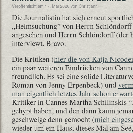
Veröffentlicht am
17. Mai 2026
von
Christjann
Die Journalistin hat sich erneut sportli
„Heimsuchung” von Herrn Schlöndorff an
angesehen und Herrn Schlöndorff (der ber
interviewt. Bravo.
Die Kritiken (
hier die von Katja Nicod
ein paar weiteren Eindrücken von Cann
freundlich. Es sei eine solide Literatu
Roman von Jenny Erpenbeck) und
verm
man eigentlich letztes Jahr schon erwart
Kritiker in Cannes Martha Schilinskis 
gehypt haben, und den dann kaum jema
geschweige denn gemocht (
mich einges
wieder um ein Haus, dieses Mal am See,