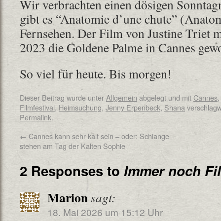
Wir verbrachten einen dösigen Sonntagn
gibt es “Anatomie d’une chute” (Anatom
Fernsehen. Der Film von Justine Triet m
2023 die Goldene Palme in Cannes gewo
So viel für heute. Bis morgen!
Dieser Beitrag wurde unter
Allgemein
abgelegt und mit
Cannes
Filmfestival
,
Heimsuchung
,
Jenny Erpenbeck
,
Shana
verschlagwo
Permalink
.
←
Cannes kann sehr kalt sein – oder: Schlange
stehen am Tag der Kalten Sophie
2 Responses to
Immer noch Fi
Marion
sagt:
18. Mai 2026 um 15:12 Uhr