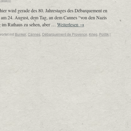
 hier wird gerade des 80. Jahrestages des Débarquement en
t, am 24. August, dem Tag, an dem Cannes “von den Nazis
ng im Rathaus zu sehen, aber …
Weiterlesen
→
ortet mit
Bunker
,
Cannes
,
Débarquement de Provence
,
Krieg
,
Politik
|