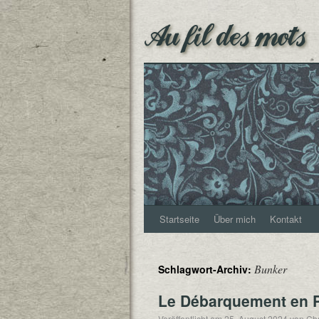
Au fil des mots
Startseite
Über mich
Kontakt
Bunker
Schlagwort-Archiv:
Le Débarquement en 
Veröffentlicht am
25. August 2024
von
Chr