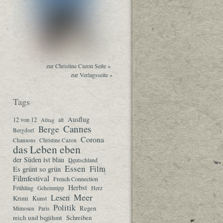
zur Christine Cazon Seite »
zur Verlagsseite »
Tags
Ausflug
12 von 12
Alltag
alt
Cannes
Berge
Bergdorf
Corona
Chansons
Christine Cazon
das Leben eben
der Süden ist blau
Deutschland
Essen
Film
Es grünt so grün
Filmfestival
French Connection
Herbst
Frühling
Herz
Geheimtipp
Meer
Lesen
Krimi
Kunst
Politik
Regen
Mimosen
Paris
reich und berühmt
Schreiben