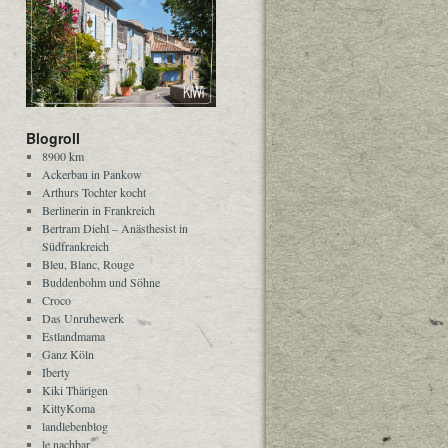
Blogroll
8900 km
Ackerbau in Pankow
Arthurs Tochter kocht
Berlinerin in Frankreich
Bertram Diehl – Anästhesist in
Südfrankreich
Bleu, Blanc, Rouge
Buddenbohm und Söhne
Croco
Das Unruhewerk
Estlandmama
Ganz Köln
Iberty
Kiki Thärigen
KittyKoma
landlebenblog
le nachbar