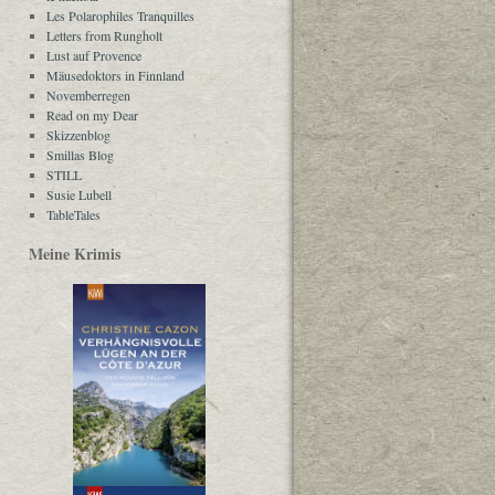
Les Polarophiles Tranquilles
Letters from Rungholt
Lust auf Provence
Mäusedoktors in Finnland
Novemberregen
Read on my Dear
Skizzenblog
Smillas Blog
STILL
Susie Lubell
TableTales
Meine Krimis