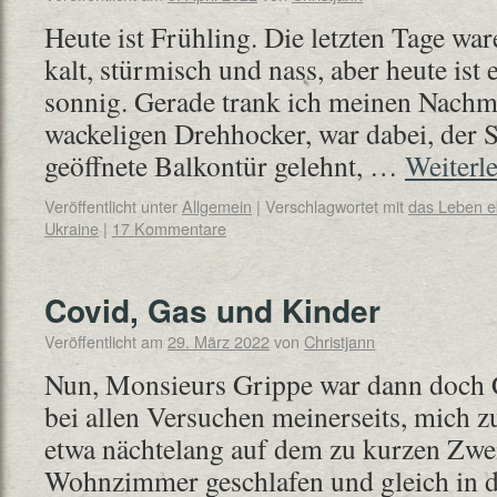
Heute ist Frühling. Die letzten Tage ware
kalt, stürmisch und nass, aber heute ist 
sonnig. Gerade trank ich meinen Nachm
wackeligen Drehhocker, war dabei, der St
geöffnete Balkontür gelehnt, …
Weiterl
Veröffentlicht unter
Allgemein
|
Verschlagwortet mit
das Leben 
Ukraine
|
17 Kommentare
Covid, Gas und Kinder
Veröffentlicht am
29. März 2022
von
Christjann
Nun, Monsieurs Grippe war dann doch Co
bei allen Versuchen meinerseits, mich zu
etwa nächtelang auf dem zu kurzen Zwei
Wohnzimmer geschlafen und gleich in de