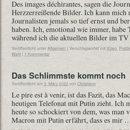
Des images déchirantes, sagen die Journ
Herzzerreißende Bilder. Ich kann mich n
Journalisten jemals so tief ernst und be
haben. Ich, emotional wie immer, habe 
während ich die aktuellen Bilder im T
Veröffentlicht unter
Allgemein
|
Verschlagwortet mit
Krieg
,
Politik
Wahl
|
1 Kommentar
Das Schlimmste kommt noch
Veröffentlicht am
3. März 2022
von
Christjann
Le pire est à venir, ist das Fazit, das 
heutigen Telefonat mit Putin zieht. Ich 
heute so schockiert von dem, was man 
Macron mit Putin erfährt, dass es mir