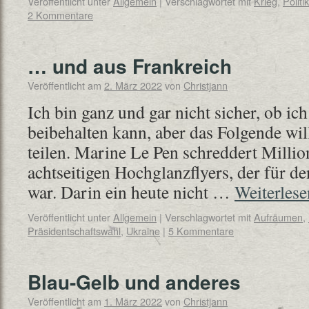
Veröffentlicht unter
Allgemein
|
Verschlagwortet mit
Krieg
,
Politik
2 Kommentare
… und aus Frankreich
Veröffentlicht am
2. März 2022
von
Christjann
Ich bin ganz und gar nicht sicher, ob i
beibehalten kann, aber das Folgende will
teilen. Marine Le Pen schreddert Milli
achtseitigen Hochglanzflyers, der für 
war. Darin ein heute nicht …
Weiterles
Veröffentlicht unter
Allgemein
|
Verschlagwortet mit
Aufräumen
,
Präsidentschaftswahl
,
Ukraine
|
5 Kommentare
Blau-Gelb und anderes
Veröffentlicht am
1. März 2022
von
Christjann