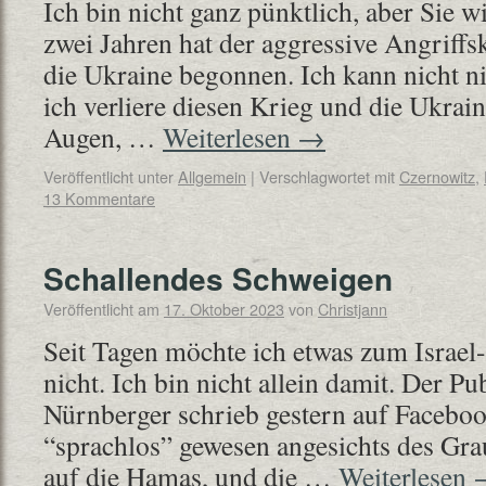
Ich bin nicht ganz pünktlich, aber Sie wi
zwei Jahren hat der aggressive Angriff
die Ukraine begonnen. Ich kann nicht ni
ich verliere diesen Krieg und die Ukrai
Augen, …
Weiterlesen
→
Veröffentlicht unter
Allgemein
|
Verschlagwortet mit
Czernowitz
,
13 Kommentare
Schallendes Schweigen
Veröffentlicht am
17. Oktober 2023
von
Christjann
Seit Tagen möchte ich etwas zum Israel
nicht. Ich bin nicht allein damit. Der Pu
Nürnberger schrieb gestern auf Facebook
“sprachlos” gewesen angesichts des Gra
auf die Hamas, und die …
Weiterlesen