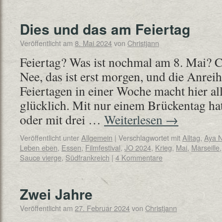
Dies und das am Feiertag
Veröffentlicht am
8. Mai 2024
von
Christjann
Feiertag? Was ist nochmal am 8. Mai? 
Nee, das ist erst morgen, und die Anrei
Feiertagen in einer Woche macht hier a
glücklich. Mit nur einem Brückentag ha
oder mit drei …
Weiterlesen
→
Veröffentlicht unter
Allgemein
|
Verschlagwortet mit
Alltag
,
Aya 
Leben eben
,
Essen
,
Filmfestival
,
JO 2024
,
Krieg
,
Mai
,
Marseille
Sauce vierge
,
Südfrankreich
|
4 Kommentare
Zwei Jahre
Veröffentlicht am
27. Februar 2024
von
Christjann