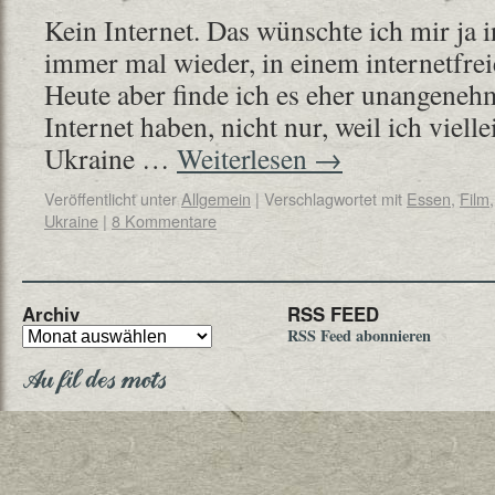
Kein Internet. Das wünschte ich mir ja 
immer mal wieder, in einem internetfre
Heute aber finde ich es eher unangenehm
Internet haben, nicht nur, weil ich viel
Ukraine …
Weiterlesen
→
Veröffentlicht unter
Allgemein
|
Verschlagwortet mit
Essen
,
Film
Ukraine
|
8 Kommentare
Archiv
RSS FEED
RSS Feed abonnieren
Au fil des mots