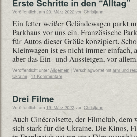
Erste Schritte in den “Alltag”
Veröffentlicht am
23. März 2022
von
Christjann
Ein fetter weißer Geländewagen parkt u
Parkhaus vor uns ein. Französische Par
für Autos dieser Größe konzipiert. Sch
Kleinwagen ist es nicht immer einfach, a
aber das Ein- und Aussteigen, vor alle
Veröffentlicht unter
Allgemein
|
Verschlagwortet mit
arm und rei
Ukraine
|
11 Kommentare
Drei Filme
Veröffentlicht am
19. März 2022
von
Christjann
Auch Cinécroisette, der Filmclub, dem 
sich stark für die Ukraine. Die Kinos, F
in Frankreich zeigen eine Filmauswahl 