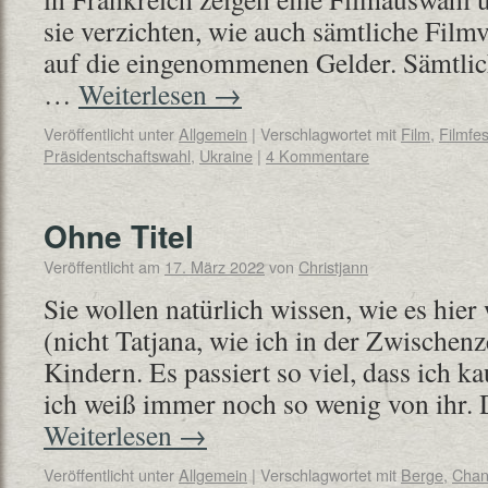
sie verzichten, wie auch sämtliche Fil
auf die eingenommenen Gelder. Sämtlich
…
Weiterlesen
→
Veröffentlicht unter
Allgemein
|
Verschlagwortet mit
Film
,
Filmfes
Präsidentschaftswahl
,
Ukraine
|
4 Kommentare
Ohne Titel
Veröffentlicht am
17. März 2022
von
Christjann
Sie wollen natürlich wissen, wie es hier
(nicht Tatjana, wie ich in der Zwischenz
Kindern. Es passiert so viel, dass ich
ich weiß immer noch so wenig von ihr.
Weiterlesen
→
Veröffentlicht unter
Allgemein
|
Verschlagwortet mit
Berge
,
Chan