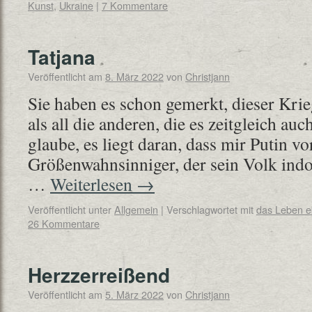
Kunst
,
Ukraine
|
7 Kommentare
Tatjana
Veröffentlicht am
8. März 2022
von
Christjann
Sie haben es schon gemerkt, dieser Kri
als all die anderen, die es zeitgleich au
glaube, es liegt daran, dass mir Putin v
Größenwahnsinniger, der sein Volk indok
…
Weiterlesen
→
Veröffentlicht unter
Allgemein
|
Verschlagwortet mit
das Leben 
26 Kommentare
Herzzerreißend
Veröffentlicht am
5. März 2022
von
Christjann