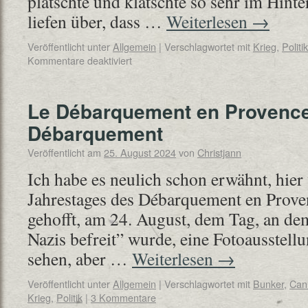
platschte und klatschte so sehr im Hint
liefen über, dass …
Weiterlesen
→
Veröffentlicht unter
Allgemein
|
Verschlagwortet mit
Krieg
,
Politik
Kommentare deaktiviert
Le Débarquement en Provence
Débarquement
Veröffentlicht am
25. August 2024
von
Christjann
Ich habe es neulich schon erwähnt, hier
Jahrestages des Débarquement en Proven
gehofft, am 24. August, dem Tag, an d
Nazis befreit” wurde, eine Fotoausstell
sehen, aber …
Weiterlesen
→
Veröffentlicht unter
Allgemein
|
Verschlagwortet mit
Bunker
,
Can
Krieg
,
Politik
|
3 Kommentare