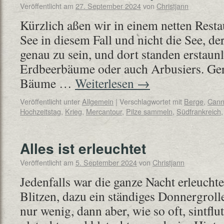
Veröffentlicht am
27. September 2024
von
Christjann
Kürzlich aßen wir in einem netten Resta
See in diesem Fall und nicht die See, de
genau zu sein, und dort standen erstaunl
Erdbeerbäume oder auch Arbusiers. Ger
Bäume …
Weiterlesen
→
Veröffentlicht unter
Allgemein
|
Verschlagwortet mit
Berge
,
Cann
Hochzeitstag
,
Krieg
,
Mercantour
,
Pilze sammeln
,
Südfrankreich
Alles ist erleuchtet
Veröffentlicht am
5. September 2024
von
Christjann
Jedenfalls war die ganze Nacht erleucht
Blitzen, dazu ein ständiges Donnergroll
nur wenig, dann aber, wie so oft, sintflu