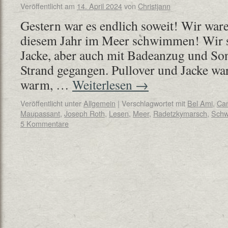
Veröffentlicht am
14. April 2024
von
Christjann
Gestern war es endlich soweit! Wir war
diesem Jahr im Meer schwimmen! Wir s
Jacke, aber auch mit Badeanzug und S
Strand gegangen. Pullover und Jacke war
warm, …
Weiterlesen
→
Veröffentlicht unter
Allgemein
|
Verschlagwortet mit
Bel Ami
,
Ca
Maupassant
,
Joseph Roth
,
Lesen
,
Meer
,
Radetzkymarsch
,
Sch
5 Kommentare