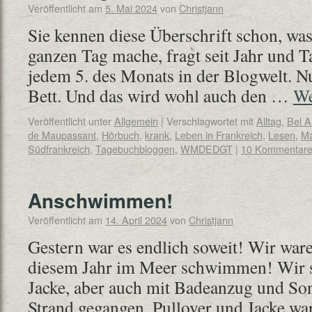
Veröffentlicht am
5. Mai 2024
von
Christjann
Sie kennen diese Überschrift schon, was
ganzen Tag mache, fragt seit Jahr und T
jedem 5. des Monats in der Blogwelt. Nu
Bett. Und das wird wohl auch den …
We
Veröffentlicht unter
Allgemein
|
Verschlagwortet mit
Alltag
,
Bel A
de Maupassant
,
Hörbuch
,
krank
,
Leben in Frankreich
,
Lesen
,
Ma
Südfrankreich
,
Tagebuchbloggen
,
WMDEDGT
|
10 Kommentar
Anschwimmen!
Veröffentlicht am
14. April 2024
von
Christjann
Gestern war es endlich soweit! Wir war
diesem Jahr im Meer schwimmen! Wir s
Jacke, aber auch mit Badeanzug und S
Strand gegangen. Pullover und Jacke war