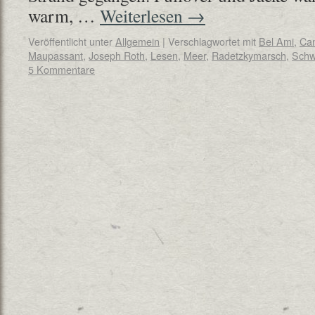
warm, …
Weiterlesen
→
Veröffentlicht unter
Allgemein
|
Verschlagwortet mit
Bel Ami
,
Ca
Maupassant
,
Joseph Roth
,
Lesen
,
Meer
,
Radetzkymarsch
,
Sch
5 Kommentare