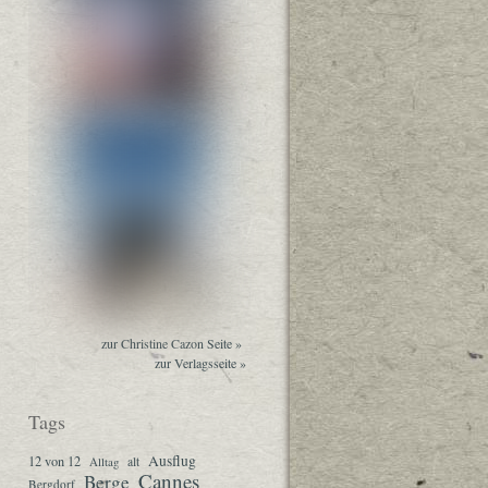
zur Christine Cazon Seite »
zur Verlagsseite »
Tags
Ausflug
12 von 12
Alltag
alt
Cannes
Berge
Bergdorf