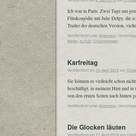
Ich war in Paris. Zwei Tage um gena
Filmkomödie mit Julie Delpy, die ich
Trailer der deutschen Version, vie
Veröffentlicht unter
Allgemein
|
Verschlagw
Wetter
,
zu Fuß
|
3 Kommentare
Karfreitag
Veröffentlicht am
19. April 2019
von
Chris
Sie können es vielleicht schon nic
beschäftigt, in meinem Hirn und i
von den ersten Seiten nach hinten
Veröffentlicht unter
Allgemein
|
Verschlagw
Die Glocken läuten
Veröffentlicht am
17. April 2019
von
Chris