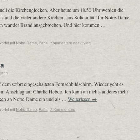
onell die Kirchenglocken. Aber heute um 18.50 Uhr werden die
s und die vieler andere Kirchen “aus Solidarität” für Notre-Dame
en war der Brand ausgebrochen. Und hier kommen …
ortet mit
Notre-Dame
,
Paris
|
Kommentare deaktiviert
da
tjann
f dem sofort eingeschalteten Fernsehbildschirm. Wieder geht es
dem Anschlag auf Charlie Hebdo. Ich kann an nichts anderes mehr
nken an Notre-Dame ein und als …
Weiterlesen
→
ortet mit
Notre-Dame
,
Paris
|
2 Kommentare
tjann