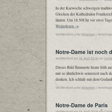
In der Karwoche schweigen traditi
Glocken der Kathedralen Frankreich
läuten. Um 18.50Uhr vor zwei Tag
Weiterlesen
→
Veröffentlicht unter
Allgemein
|
Verschlagw
Notre-Dame ist noch 
Veröffentlicht am
16. April 2019
von
Chris
Dieses Bild flimmerte heute früh au
mir so ähnlichwie seinerzeit nach 
denken. Ich schlafe mit dem Geda
Veröffentlicht unter
Allgemein
|
Verschlagw
Notre-Dame de Paris
Veröffentlicht am
16. April 2019
von
Chris