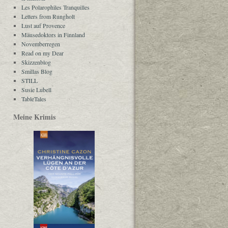
Les Polarophiles Tranquilles
Letters from Rungholt
Lust auf Provence
Mäusedoktors in Finnland
Novemberregen
Read on my Dear
Skizzenblog
Smillas Blog
STILL
Susie Lubell
TableTales
Meine Krimis