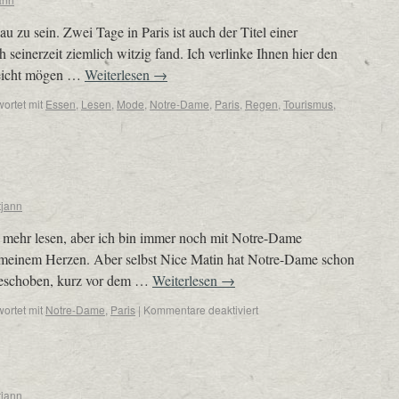
u zu sein. Zwei Tage in Paris ist auch der Titel einer
 seinerzeit ziemlich witzig fand. Ich verlinke Ihnen hier den
lleicht mögen …
Weiterlesen
→
ortet mit
Essen
,
Lesen
,
Mode
,
Notre-Dame
,
Paris
,
Regen
,
Tourismus
,
tjann
ht mehr lesen, aber ich bin immer noch mit Notre-Dame
n meinem Herzen. Aber selbst Nice Matin hat Notre-Dame schon
 geschoben, kurz vor dem …
Weiterlesen
→
ortet mit
Notre-Dame
,
Paris
|
Kommentare deaktiviert
tjann