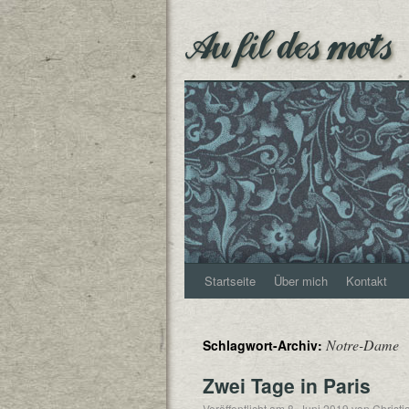
Au fil des mots
Startseite
Über mich
Kontakt
Notre-Dame
Schlagwort-Archiv:
Zwei Tage in Paris
Veröffentlicht am
8. Juni 2019
von
Christj