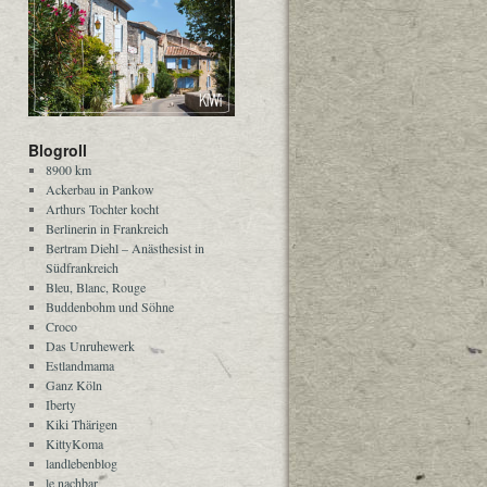
Blogroll
8900 km
Ackerbau in Pankow
Arthurs Tochter kocht
Berlinerin in Frankreich
Bertram Diehl – Anästhesist in
Südfrankreich
Bleu, Blanc, Rouge
Buddenbohm und Söhne
Croco
Das Unruhewerk
Estlandmama
Ganz Köln
Iberty
Kiki Thärigen
KittyKoma
landlebenblog
le nachbar