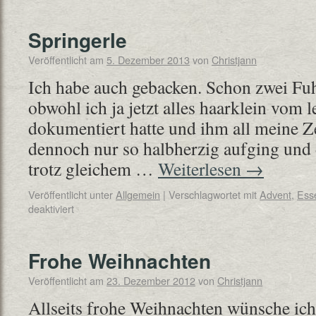
Springerle
Veröffentlicht am
5. Dezember 2013
von
Christjann
Ich habe auch gebacken. Schon zwei Fuhr
obwohl ich ja jetzt alles haarklein vom l
dokumentiert hatte und ihm all meine Z
dennoch nur so halbherzig aufging und d
trotz gleichem …
Weiterlesen
→
Veröffentlicht unter
Allgemein
|
Verschlagwortet mit
Advent
,
Ess
deaktiviert
Frohe Weihnachten
Veröffentlicht am
23. Dezember 2012
von
Christjann
Allseits frohe Weihnachten wünsche ich 