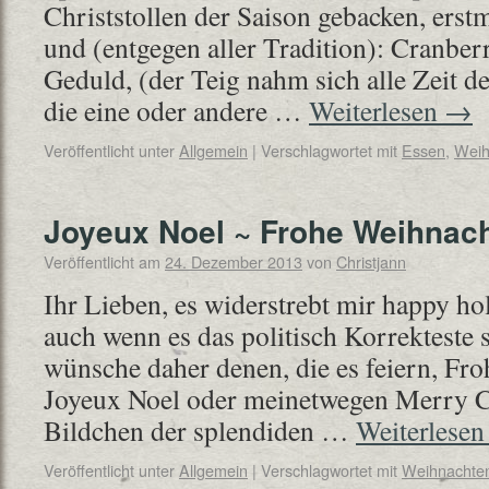
Christstollen der Saison gebacken, erstm
und (entgegen aller Tradition): Cranber
Geduld, (der Teig nahm sich alle Zeit 
die eine oder andere …
Weiterlesen
→
Veröffentlicht unter
Allgemein
|
Verschlagwortet mit
Essen
,
Weih
Joyeux Noel ~ Frohe Weihnac
Veröffentlicht am
24. Dezember 2013
von
Christjann
Ihr Lieben, es widerstrebt mir happy h
auch wenn es das politisch Korrekteste 
wünsche daher denen, die es feiern, Fr
Joyeux Noel oder meinetwegen Merry C
Bildchen der splendiden …
Weiterlese
Veröffentlicht unter
Allgemein
|
Verschlagwortet mit
Weihnachte