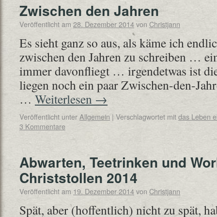
Zwischen den Jahren
Veröffentlicht am
28. Dezember 2014
von
Christjann
Es sieht ganz so aus, als käme ich endli
zwischen den Jahren zu schreiben … eine
immer davonfliegt … irgendetwas ist die
liegen noch ein paar Zwischen-den-Jah
…
Weiterlesen
→
Veröffentlicht unter
Allgemein
|
Verschlagwortet mit
das Leben 
3 Kommentare
Abwarten, Teetrinken und Wor
Christstollen 2014
Veröffentlicht am
19. Dezember 2014
von
Christjann
Spät, aber (hoffentlich) nicht zu spät, ha