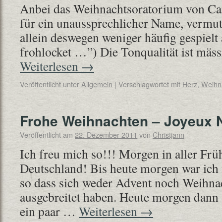
Anbei das Weihnachtsoratorium von Cam
für ein unaussprechlicher Name, vermut
allein deswegen weniger häufig gespielt 
frohlocket …”) Die Tonqualität ist mäs
Weiterlesen
→
Veröffentlicht unter
Allgemein
|
Verschlagwortet mit
Herz
,
Weihn
Frohe Weihnachten – Joyeux 
Veröffentlicht am
22. Dezember 2011
von
Christjann
Ich freu mich so!!! Morgen in aller Frü
Deutschland! Bis heute morgen war ich
so dass sich weder Advent noch Weihnac
ausgebreitet haben. Heute morgen dann 
ein paar …
Weiterlesen
→