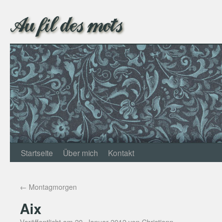
Au fil des mots
Startseite
Über mich
Kontakt
←
Montagmorgen
Aix
Veröffentlicht am
20. Januar 2012
von
Christjann