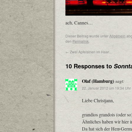
ach, Cannes…
Dieser Beitrag wurde unter
Allgemein
abg
den
Permalink
.
←
Zwei Apfelsinen im Haar…
10 Responses to
Sonnt
Olaf (Hamburg)
sagt:
22. Januar 2012 um 19:34 Uhr
Liebe Christjann,
grandios grandois (oder so)
Ähnliches haben wir hier
Da hat sich der Herr Ger