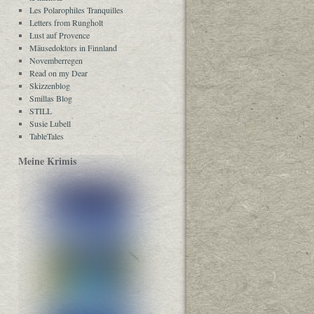
Les Polarophiles Tranquilles
Letters from Rungholt
Lust auf Provence
Mäusedoktors in Finnland
Novemberregen
Read on my Dear
Skizzenblog
Smillas Blog
STILL
Susie Lubell
TableTales
Meine Krimis