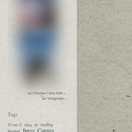
zur Christine Cazon Seite »
zur Verlagsseite »
Tags
Ausflug
12 von 12
Alltag
alt
Cannes
Berge
Bergdorf