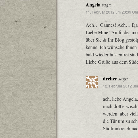
Angela
sagt:
11. Februar 2012 um 23:39 Uh
Ach… Cannes! Ach… Da
Liebe Mme “Au fil des mot
über Sie & Ihr Blog gestolp
kenne. Ich wünsche Ihnen e
bald wieder hustenfrei si
Liebe Grüße aus dem Süde
dreher
sagt:
12. Februar 2012 um
ach, liebe Angela,
mich doll erwisch
werden, aber viel
die Tür um zu sc
Südfrankreich na