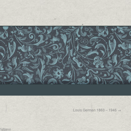
Louis German 1863 – 1946
→
istjann