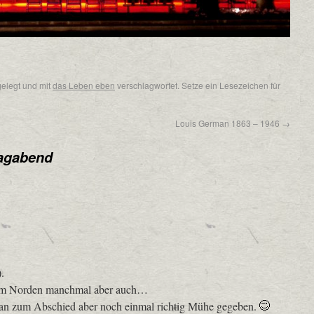
elegt und mit
das Leben eben
verschlagwortet. Setze ein Lesezeichen für
Louis German 1863 – 1946
→
agabend
.
 im Norden manchmal aber auch…
man zum Abschied aber noch einmal richtig Mühe gegeben.