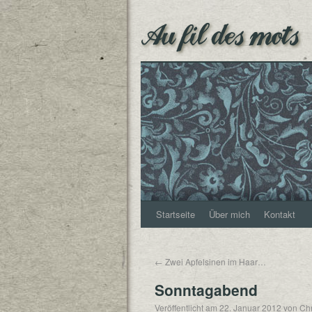
Au fil des mots
Startseite
Über mich
Kontakt
←
Zwei Apfelsinen im Haar…
Sonntagabend
Veröffentlicht am
22. Januar 2012
von
Chr