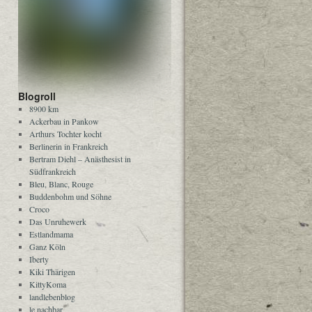
Blogroll
8900 km
Ackerbau in Pankow
Arthurs Tochter kocht
Berlinerin in Frankreich
Bertram Diehl – Anästhesist in
Südfrankreich
Bleu, Blanc, Rouge
Buddenbohm und Söhne
Croco
Das Unruhewerk
Estlandmama
Ganz Köln
Iberty
Kiki Thärigen
KittyKoma
landlebenblog
le nachbar