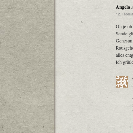
Angela
12. Febru
Oh je oh 
Sende gl
Genesung
Rausgehe
alles ent
Ich grüß