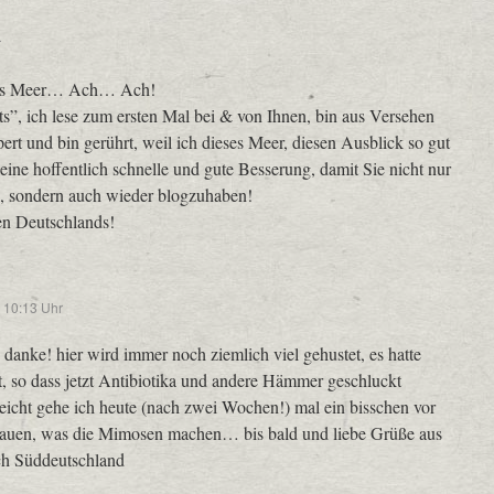
r
s Meer… Ach… Ach!
s”, ich lese zum ersten Mal bei & von Ihnen, bin aus Versehen
ert und bin gerührt, weil ich dieses Meer, diesen Ausblick so gut
ine hoffentlich schnelle und gute Besserung, damit Sie nicht nur
nd, sondern auch wieder blogzuhaben!
n Deutschlands!
 10:13 Uhr
 danke! hier wird immer noch ziemlich viel gehustet, es hatte
t, so dass jetzt Antibiotika und andere Hämmer geschluckt
leicht gehe ich heute (nach zwei Wochen!) mal ein bisschen vor
hauen, was die Mimosen machen… bis bald und liebe Grüße aus
ch Süddeutschland