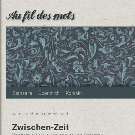
Au fil des mots
Startseite
Über mich
Kontakt
←
rein und raus und rein und …
Zwischen-Zeit
Veröffentlicht am
2. Januar 2012
von
Christjann