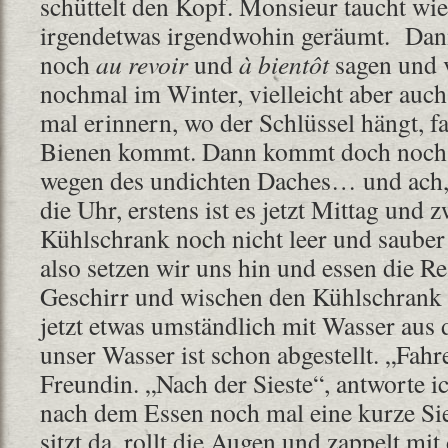
schüttelt den Kopf. Monsieur taucht wied
irgendetwas irgendwohin geräumt. Dann
noch
au revoir
und
à bientôt
sagen und 
nochmal im Winter, vielleicht aber auch
mal erinnern, wo der Schlüssel hängt, f
Bienen kommt. Dann kommt doch noch 
wegen des undichten Daches… und ach,
die Uhr, erstens ist es jetzt Mittag und z
Kühlschrank noch nicht leer und sauber
also setzen wir uns hin und essen die R
Geschirr und wischen den Kühlschrank 
jetzt etwas umständlich mit Wasser au
unser Wasser ist schon abgestellt. „Fahre
Freundin. „Nach der Sieste“, antworte 
nach dem Essen noch mal eine kurze Sie
sitzt da, rollt die Augen und zappelt mit