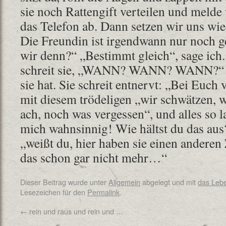
sie noch Rattengift verteilen und meld
das Telefon ab. Dann setzen wir uns wi
Die Freundin ist irgendwann nur noch 
wir denn?“ „Bestimmt gleich“, sage i
schreit sie, „WANN? WANN? WANN?“ Ic
sie hat. Sie schreit entnervt: „Bei Euch
mit diesem trödeligen „wir schwätzen, wi
ach, noch was vergessen“, und alles so
mich wahnsinnig! Wie hältst du das aus?
„weißt du, hier haben sie einen anderen 
das schon gar nicht mehr…“
Dieser Beitrag wurde unter
Allgemein
abgelegt und mit
das Leb
Lesezeichen für den
Permalink
.
←
rein und raus und rein und …