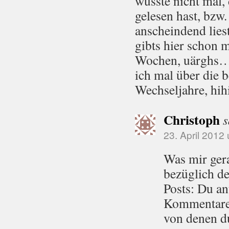
wusste nicht mal,
gelesen hast, bzw.
anscheindend lies
gibts hier schon m
Wochen, uärghs…
ich mal über die 
Wechseljahre, hi
Christoph
s
23. April 2012
Was mir gerad
bezüglich de
Posts: Du an
Kommentare,
von denen du