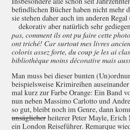
Insbesondere alle schon seit Jahrzehnte
befindlichen Bücher haben nicht mehr di
sie stehen daher auch im anderen Regal
dekorativ aber natürlich sehr gediege
pas, comment ils ont pu faire cette phot
ont triché! Car
surtout mes livres ancie
coloris assez forte, du coup je les ai cl
bibliothèque moins décorative mais auss
Man muss bei dieser bunten (Un)ordnun
beispielsweise Krimireihen auseinande
mal kurz zur Farbe Orange: Ein Band vo
nun neben Massimo Carlotto und Andrea
so gut, bleibt noch im Genre, dann komm
unsäglicher
heiterer Peter Mayle, Eric
ein London Reiseführer. Remarque wie