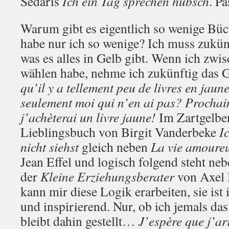
Sedaris
Ich ein Tag sprechen hübsch
. P
Warum gibt es eigentlich so wenige Büc
habe nur ich so wenige? Ich muss zukün
was es alles in Gelb gibt. Wenn ich zw
wählen habe, nehme ich zukünftig das 
qu’il y a tellement peu de livres en jaun
seulement moi qui n’en ai pas? Prochai
j’achèterai un livre jaune!
Im Zartgelbe
Lieblingsbuch von Birgit Vanderbeke
I
nicht siehst
gleich neben
La vie amoure
Jean Effel und logisch folgend steht n
der
Kleine Erziehungsberater
von Axel 
kann mir diese Logik erarbeiten, sie ist
und inspirierend. Nur, ob ich jemals das
bleibt dahin gestellt…
J’espère que j’arr