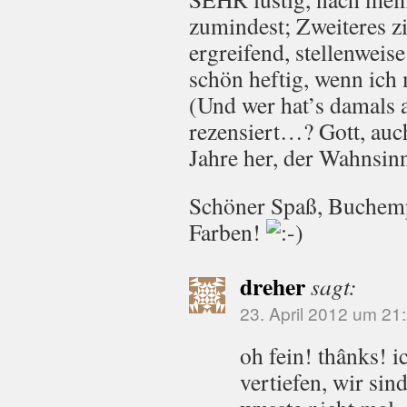
zumindest; Zweiteres z
ergreifend, stellenwei
schön heftig, wenn ich 
(Und wer hat’s damals
rezensiert…? Gott, auc
Jahre her, der Wahnsinn
Schöner Spaß, Buchem
Farben!
dreher
sagt:
23. April 2012 um 21
oh fein! thânks! ic
vertiefen, wir sind