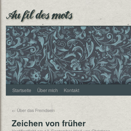
Au fil des mots
Startseite
Über mich
Kontakt
←
Über das Fremdsein
Zeichen von früher
Veröffentlicht am
17. September 2015
von
Christjann