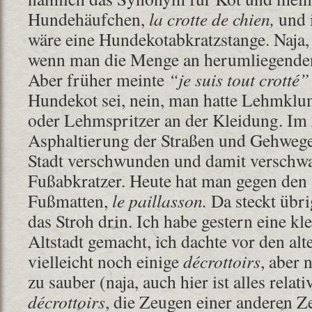
Hundehäufchen,
la crotte de chien,
und i
wäre eine Hundekotabkratzstange. Naja, s
wenn man die Menge an herumliegenden
Aber früher meinte
“je suis tout crotté”
Hundekot sei, nein, man hatte Lehmkl
oder Lehmspritzer an der Kleidung. Im
Asphaltierung der Straßen und Gehwege
Stadt verschwunden und damit verschw
Fußabkratzer. Heute hat man gegen den
Fußmatten,
le paillasson.
Da steckt übr
das Stroh drin. Ich habe gestern eine kl
Altstadt gemacht, ich dachte vor den al
vielleicht noch einige
décrottoirs
, aber 
zu sauber (naja, auch hier ist alles relati
décrottoirs
, die Zeugen einer anderen Z