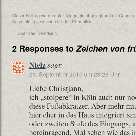
Dieser Beitrag wurde unter
Allgemein
abgelegt und mit
Cannes
Setze ein Lesezeichen für den
Permalink
.
←
Über das Fremdsein
2 Responses to
Zeichen von fr
Nielz
sagt:
21. September 2015 um 23:28 Uhr
Liebe Christjann,
ich „stolpere“ in Köln auch nur no
diese Fußabkratzer. Aber mehr mit
hier eher in das Haus integriert sin
oder zweiten Stufe des Eingangs, 
hereinragend. Mal sehen wie das in