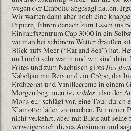
wegen der Embolie abgesagt hatten. Irg
Wir warten dann aber noch eine knappe 
Papiere, fahren danach zum Essen ins b
Einkaufszentrum Cap 3000 in ein Selbs
wo man bei schönem Wetter draußen sit
Blick aufs Meer (“Eat and Sea”) hat. Heu
und nicht sehr warm und wir sind drin. 
Frites und zum Nachtisch gibts
Iles flot
Kabeljau mit Reis und ein Crêpe, das bi
Erdbeeren und Vanillecreme in einem Gla
Morgen beginnen
les soldes
, also der 
Monsieur schlägt vor, eine Tour durch 
Klamottenläden zu machen. Ein neuer Pu
nicht verkehrt, aber mit Blick auf seine
verweigere ich dieses Ansinnen und sag