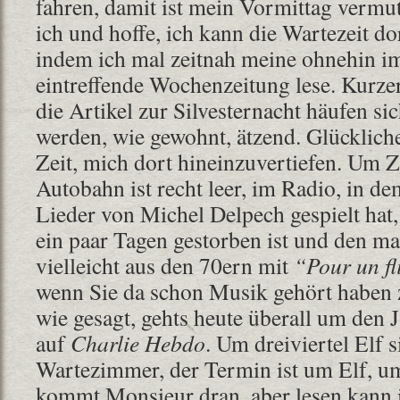
fahren, damit ist mein Vormittag vermut
ich und hoffe, ich kann die Wartezeit do
indem ich mal zeitnah meine ohnehin i
eintreffende Wochenzeitung lese. Kurze
die Artikel zur Silvesternacht häufen s
werden, wie gewohnt, ätzend. Glücklich
Zeit, mich dort hineinzuvertiefen. Um Z
Autobahn ist recht leer, im Radio, in d
Lieder von Michel Delpech gespielt hat,
ein paar Tagen gestorben ist und den m
vielleicht aus den 70ern mit
“Pour un fl
wenn Sie da schon Musik gehört haben
wie gesagt, gehts heute überall um den J
auf
Charlie Hebdo
. Um dreiviertel Elf 
Wartezimmer, der Termin ist um Elf, um
kommt Monsieur dran, aber lesen kann i