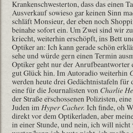
Krankenschwesterton, dass das einen 
Ausverkauf sowieso gar keinen Sinn m
schläft Monsieur, der eben noch Shopp
beinahe sofort ein. Um Zwei sind wir z
kriecht, weiterhin erschöpft, ins Bett u
Optiker an: Ich kann gerade schön erklär
sehe und würde gern einen Termin aus
Optiker geht nur der Anrufbeantworter d
gut Glück hin. Im Autoradio weiterhin
C
werden heute drei Gedächtnistafeln für 
eine für die Journalisten von
Charlie H
der Straße erschossenen Polizisten, eine
Juden im
Hyper Cacher.
Ich finde, oh W
direkt vor dem Optikerladen, aber mein
in einer Stunde, und nein, ich will nich