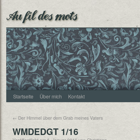
Au fil des mots
Startseite
Über mich
Kontakt
←
Der Himmel über dem Grab meines Vaters
WMDEDGT 1/16
Veröffentlicht am
5. Januar 2016
von
Christjann