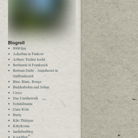
Blogroll
8900 km
Ackerbau in Pankow
Arthurs Tochter kocht
Berlinerin in Frankreich
Bertram Diehl – Anästhesist in
Südfrankreich
Bleu, Blanc, Rouge
Buddenbohm und Söhne
Croco
Das Unruhewerk
Estlandmama
Ganz Köln
Iberty
Kiki Thärigen
KittyKoma
landlebenblog
le nachbar