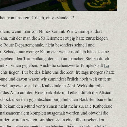
schen von unserem Urlaub, einverstanden?!
r allem, wenn man von Nîmes kommt. Wir waren spät dort
bahn, mit der man die 250 Kilometer zügig hätte zurücklegen
ne Route Départementale, nicht besonders schnell und
n. Schade, nur wenige Kilometer weiter nördlich hätte es eine
gegeben, den Tarn entlang, der sich an manchen Stellen durch
 viel zu sehen gegeben. Auch die sehenswerte Templerstadt
La
hts liegen. Für beides fehlte uns die Zeit, freitags morgens hatte
onne und davon waren wir zumindest örtlich noch weit entfernt.
ziehungsweise auf die Kathedrale in Albi. Weltkulturerbe
 das Auto auf den Hotelparkplatz und eilten durch die Altstadt
chock über den gigantischen burgähnlichen Backsteinbau erholt
ich bekam den Mund vor Staunen nicht mehr zu. Die Kathedrale
ennaissancemalern komplett ausgemalt worden und obwohl die
riert worden waren, strahlten sie in einer überraschenden
llem die vielen geometrischen Muster, die mich stark an
M. C.