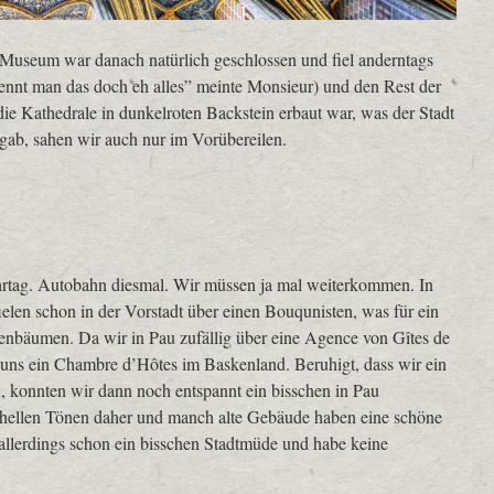
Museum war danach natürlich geschlossen und fiel anderntags
ennt man das doch eh alles” meinte Monsieur) und den Rest der
 die Kathedrale in dunkelroten Backstein erbaut war, was der Stadt
 gab, sahen wir auch nur im Vorübereilen.
hrtag. Autobahn diesmal. Wir müssen ja mal weiterkommen. In
elen schon in der Vorstadt über einen Bouqunisten, was für ein
enbäumen. Da wir in Pau zufällig über eine Agence von Gîtes de
r uns ein Chambre d’Hôtes im Baskenland. Beruhigt, dass wir ein
konnten wir dann noch entspannt ein bisschen in Pau
hellen Tönen daher und manch alte Gebäude haben eine schöne
 allerdings schon ein bisschen Stadtmüde und habe keine