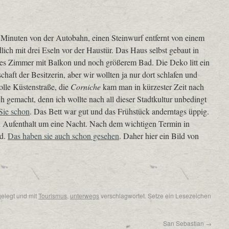
Minuten von der Autobahn, einen Steinwurf entfernt von einem
ich mit drei Eseln vor der Haustür. Das Haus selbst gebaut in
oßes Zimmer mit Balkon und noch größerem Bad. Die Deko litt ein
haft der Besitzerin, aber wir wollten ja nur dort schlafen und
olle Küstenstraße, die
Corniche
kam man in kürzester Zeit nach
 gemacht, denn ich wollte nach all dieser Stadtkultur unbedingt
Sie schon
. Das Bett war gut und das Frühstück anderntags üppig.
n Aufenthalt um eine Nacht. Nach dem wichtigen Termin in
nd.
Das haben sie auch schon gesehen
. Daher hier ein Bild von
elegt und mit
Tourismus
,
unterwegs
verschlagwortet. Setze ein Lesezeichen
San Sebastian
→