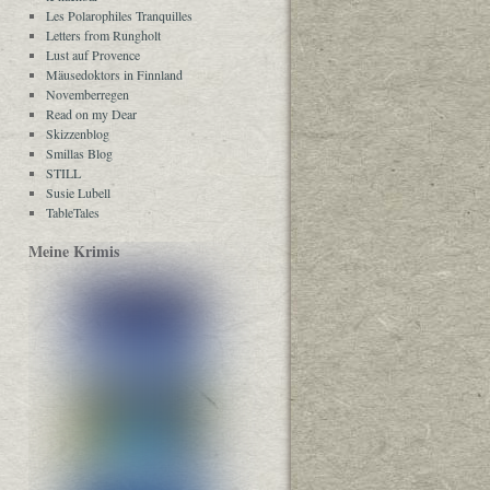
Les Polarophiles Tranquilles
Letters from Rungholt
Lust auf Provence
Mäusedoktors in Finnland
Novemberregen
Read on my Dear
Skizzenblog
Smillas Blog
STILL
Susie Lubell
TableTales
Meine Krimis