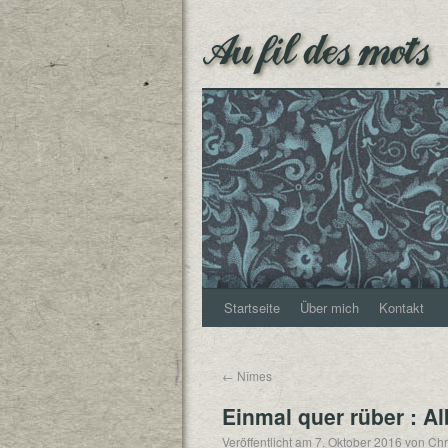
Au fil des mots
Startseite
Über mich
Kontakt
←
Nîmes
Einmal quer rüber : A
Veröffentlicht am
7. Oktober 2016
von
Chr