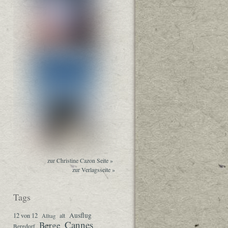
zur Christine Cazon Seite »
zur Verlagsseite »
Tags
Ausflug
12 von 12
Alltag
alt
Cannes
Berge
Bergdorf