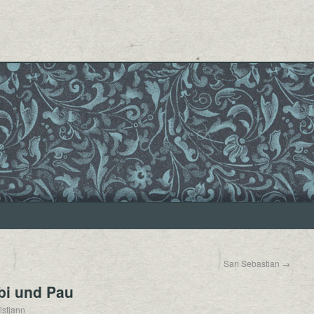
San Sebastian
→
lbi und Pau
istjann