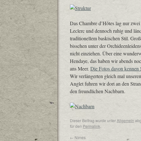
Das Chambre d’Hôtes lag nur zwei 
Leclerc und dennoch ruhig und ländl
traditionellem baskischen Stil. Gr
bisschen unter der Orchideenleidensc
nicht einziehen. Über eine wunderv
Hendaye, das haben wir abends noch
ans Meer.
Die Fotos davon kennen 
Wir verlängerten gleich mal unsere
Anglet fuhren wir dort an den Stra
den freundlichen Nachbarn.
Dieser Beitrag wurde unter
Allgemein
abg
für den
Permalink
.
←
Nîmes