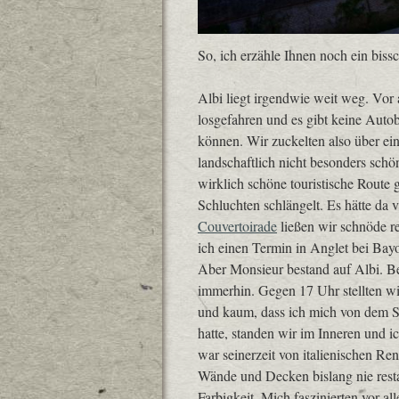
So, ich erzähle Ihnen noch ein bis
Albi liegt irgendwie weit weg. Vo
losgefahren und es gibt keine Auto
können. Wir zuckelten also über ei
landschaftlich nicht besonders schö
wirklich schöne touristische Route 
Schluchten schlängelt. Es hätte da
Couvertoirade
ließen wir schnöde rec
ich einen Termin in Anglet bei Bay
Aber Monsieur bestand auf Albi. Be
immerhin. Gegen 17 Uhr stellten wir
und kaum, dass ich mich von dem S
hatte, standen wir im Inneren und 
war seinerzeit von italienischen R
Wände und Decken bislang nie restau
Farbigkeit. Mich faszinierten vor a