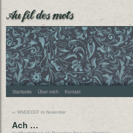
Au fil des mots
Startseite
Über mich
Kontakt
←
WMDEDGT im November
Ach …
Veröffentlicht am
10. November 2016
von
Christjann