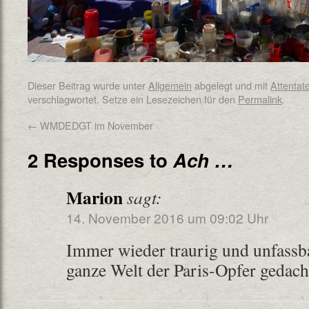
Dieser Beitrag wurde unter
Allgemein
abgelegt und mit
Attentat
verschlagwortet. Setze ein Lesezeichen für den
Permalink
.
←
WMDEDGT im November
2 Responses to
Ach …
Marion
sagt:
14. November 2016 um 09:02 Uhr
Immer wieder traurig und unfassba
ganze Welt der Paris-Opfer gedach