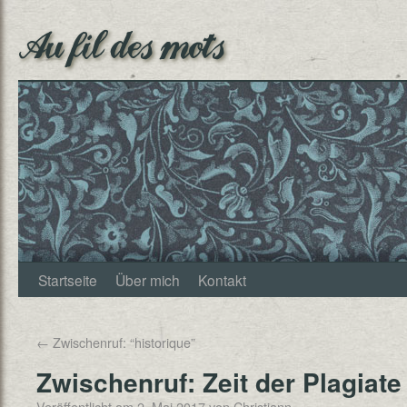
Au fil des mots
Startseite
Über mich
Kontakt
←
Zwischenruf: “historique”
Zwischenruf: Zeit der Plagiate
Veröffentlicht am
2. Mai 2017
von
Christjann