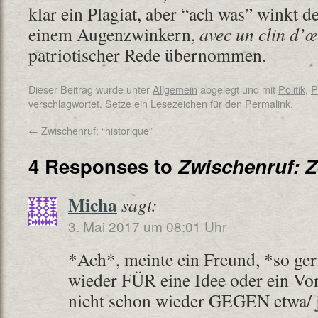
klar ein Plagiat, aber “ach was” winkt 
einem Augenzwinkern,
avec un clin d’œ
patriotischer Rede übernommen.
Dieser Beitrag wurde unter
Allgemein
abgelegt und mit
Politik
,
P
verschlagwortet. Setze ein Lesezeichen für den
Permalink
.
←
Zwischenruf: “historique”
4 Responses to
Zwischenruf: Ze
Micha
sagt:
3. Mai 2017 um 08:01 Uhr
*Ach*, meinte ein Freund, *so ge
wieder FÜR eine Idee oder ein V
nicht schon wieder GEGEN etwa/ 