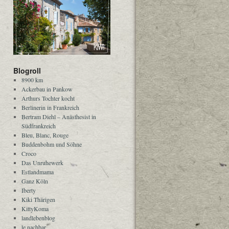
Blogroll
8900 km
Ackerbau in Pankow
Arthurs Tochter kocht
Berlinerin in Frankreich
Bertram Diehl – Anästhesist in
Südfrankreich
Bleu, Blanc, Rouge
Buddenbohm und Söhne
Croco
Das Unruhewerk
Estlandmama
Ganz Köln
Iberty
Kiki Thärigen
KittyKoma
landlebenblog
le nachbar