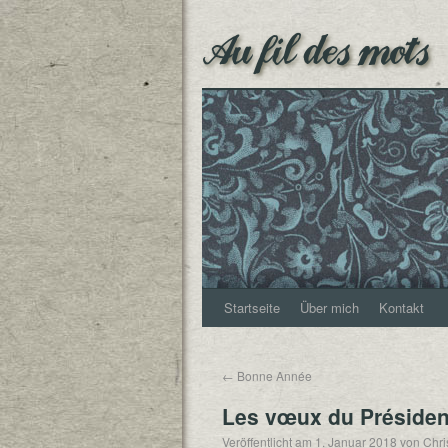
Au fil des mots
Startseite
Über mich
Kontakt
←
Bonne Année
Les vœux du Présiden
Veröffentlicht am
1. Januar 2018
von
Chri