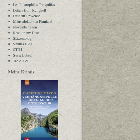
Les Polarophiles Tranquilles
Letters from Rungholt
Lust auf Provence
Mäusedoktors in Finnland
Novemberregen
Read on my Dear
Skizzenblog
Smillas Blog
STILL
Susie Lubell
TableTales
Meine Krimis