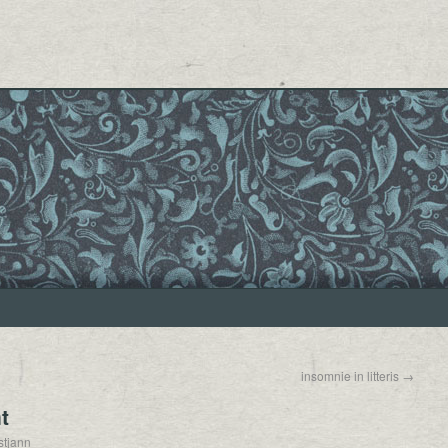
insomnie in litteris
→
t
stjann