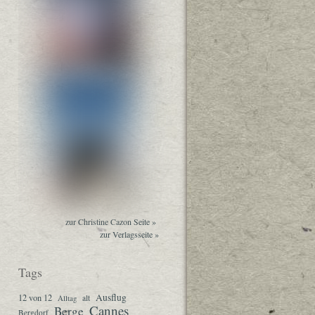
zur Christine Cazon Seite »
zur Verlagsseite »
Tags
Ausflug
12 von 12
Alltag
alt
Cannes
Berge
Bergdorf