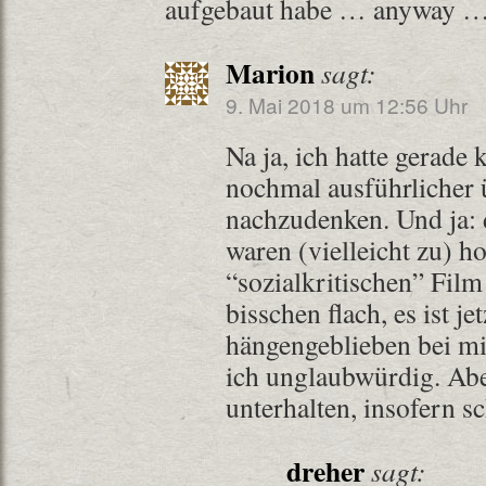
aufgebaut habe … anyway …
Marion
sagt:
9. Mai 2018 um 12:56 Uhr
Na ja, ich hatte gerade
nochmal ausführlicher 
nachzudenken. Und ja:
waren (vielleicht zu) h
“sozialkritischen” Film
bisschen flach, es ist je
hängengeblieben bei m
ich unglaubwürdig. Abe
unterhalten, insofern sc
dreher
sagt: