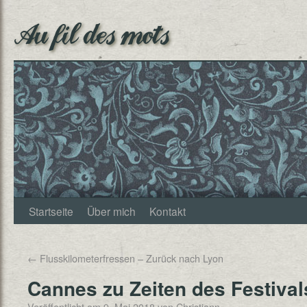
Au fil des mots
Startseite
Über mich
Kontakt
←
Flusskilometerfressen – Zurück nach Lyon
Cannes zu Zeiten des Festival
Veröffentlicht am
9. Mai 2018
von
Christjann