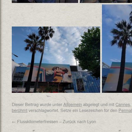
Dieser Beitrag wurde unter
Allgemein
abgelegt und mit
Cannes
berühmt
verschlagwortet. Setze ein Lesezeichen für den
Permal
←
Flusskilometerfressen – Zurück nach Lyon