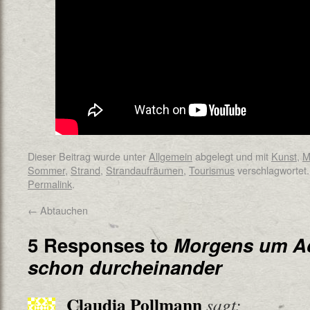
Dieser Beitrag wurde unter
Allgemein
abgelegt und mit
Kunst
,
M
Sommer
,
Strand
,
Strandaufräumen
,
Tourismus
verschlagwortet.
Permalink
.
←
Abtauchen
5 Responses to
Morgens um Ach
schon durcheinander
Claudia Pollmann
sagt: