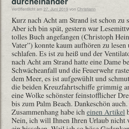
durcheinander
Veröffentlicht am
27. Juni 2019
von
Christjann
Kurz nach Acht am Strand ist schon zu 
Aber ich bin spät, gestern war Lesemitt
tolles Buch angefangen (Christoph Hein
Vater”) konnte kaum aufhören zu lesen
schlafen. Es ist zu heiß und der Ventilato
nach Acht am Strand hatte eine Dame be
Schwächeanfall und die Feuerwehr raste
dem Meer, es ist aufgewühlt und schmut
die beiden Kreuzfahrtschiffe grimmig an
eine Wolke schönster feinstofflicher Dre
bis zum Palm Beach. Dankeschön auch.
Zusammenhang habe ich
einen Artikel
b
Nein, ich will Ihnen Ihren Urlaub nicht
ein bisschen. Weil ich so böse Gedanken