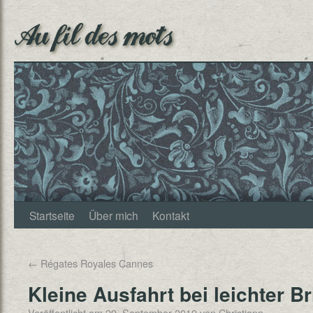
Au fil des mots
Startseite
Über mich
Kontakt
←
Régates Royales Cannes
Kleine Ausfahrt bei leichter Br
Veröffentlicht am
29. September 2019
von
Christjann