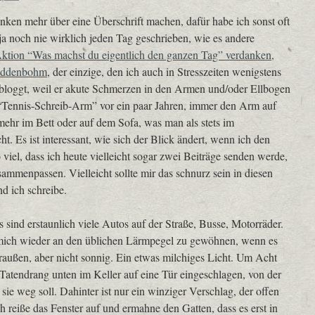
ken mehr über eine Überschrift machen, dafür habe ich sonst oft
 ja noch nie wirklich jeden Tag geschrieben, wie es andere
 Aktion “Was machst du eigentlich den ganzen Tag” verdanken,
uddenbohm
, der einzige, den ich auch in Stresszeiten wenigstens
 bloggt, weil er akute Schmerzen in den Armen und/oder Ellbogen
m “Tennis-Schreib-Arm” vor ein paar Jahren, immer den Arm auf
mehr im Bett oder auf dem Sofa, was man als stets im
 Es ist interessant, wie sich der Blick ändert, wenn ich den
o viel, dass ich heute vielleicht sogar zwei Beiträge senden werde,
sammenpassen. Vielleicht sollte mir das schnurz sein in diesen
d ich schreibe.
 sind erstaunlich viele Autos auf der Straße, Busse, Motorräder.
mich wieder an den üblichen Lärmpegel zu gewöhnen, wenn es
draußen, aber nicht sonnig. Ein etwas milchiges Licht. Um Acht
Tatendrang unten im Keller auf eine Tür eingeschlagen, von der
sie weg soll. Dahinter ist nur ein winziger Verschlag, der offen
h reiße das Fenster auf und ermahne den Gatten, dass es erst in