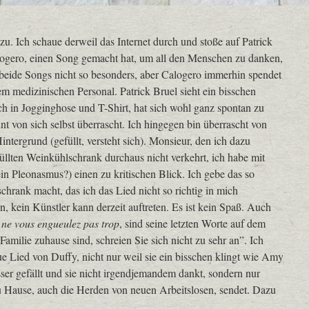
u. Ich schaue derweil das Internet durch und stoße auf Patrick
alogero, einen Song gemacht hat, um all den Menschen zu danken,
 beide Songs nicht so besonders, aber Calogero immerhin spendet
m medizinischen Personal. Patrick Bruel sieht ein bisschen
auch in Jogginghose und T-Shirt, hat sich wohl ganz spontan zu
nt von sich selbst überrascht. Ich hingegen bin überrascht von
tergrund (gefüllt, versteht sich). Monsieur, den ich dazu
efüllten Weinkühlschrank durchaus nicht verkehrt, ich habe mit
in Pleonasmus?) einen zu kritischen Blick. Ich gebe das so
chrank macht, das ich das Lied nicht so richtig in mich
n, kein Künstler kann derzeit auftreten. Es ist kein Spaß. Auch
e ne vous engueulez pas trop
, sind seine letzten Worte auf dem
amilie zuhause sind, schreien Sie sich nicht zu sehr an”. Ich
eue Lied von Duffy, nicht nur weil sie ein bisschen klingt wie Amy
ser gefällt und sie nicht irgendjemandem dankt, sondern nur
zu Hause, auch die Herden von neuen Arbeitslosen, sendet. Dazu