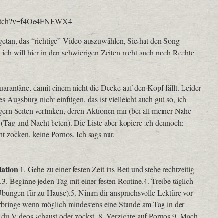
/watch?v=f4Oe4FNEWX4
getan, das “richtige” Video auszuwählen, Sie hat den Song
ht, ich will hier in den schwierigen Zeiten nicht auch noch Rechte
Quarantäne, damit einem nicht die Decke auf den Kopf fällt. Leider
 Augsburg nicht einfügen, das ist vielleicht auch gut so, ich
ern Seiten verlinken, deren Aktionen mir (bei all meiner Nähe
Tag und Nacht beten). Die Liste aber kopiere ich dennoch:
ht zocken, keine Pornos. Ich sags nur.
lation
1. Gehe zu einer festen Zeit ins Bett und stehe rechtzeitig
.3. Beginne jeden Tag mit einer festen Routine.4. Treibe täglich
Übungen für zu Hause).5. Nimm dir anspruchsvolle Lektüre vor
erbringe wenn möglich mindestens eine Stunde am Tag in der
r du Videos schaust oder zockst. 8. Verzichte auf Pornos.9. Mach