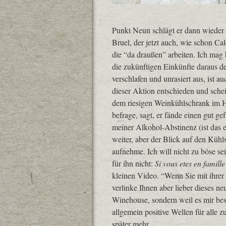
Punkt Neun schlägt er dann wieder z
Bruel, der jetzt auch, wie schon C
die “da draußen” arbeiten. Ich mag
die zukünftigen Einkünfte daraus de
verschlafen und unrasiert aus, ist 
dieser Aktion entschieden und schei
dem riesigen Weinkühlschrank im Hin
befrage, sagt, er fände einen gut g
meiner Alkohol-Abstinenz (ist das e
weiter, aber der Blick auf den Kühls
aufnehme. Ich will nicht zu böse sei
für ihn nicht:
Si vous etes en famill
kleinen Video. “Wenn Sie mit ihrer F
verlinke Ihnen aber lieber dieses n
Winehouse, sondern weil es mir bes
allgemein positive Wellen für alle 
später mehr.