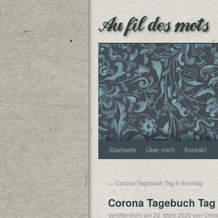
Au fil des mots
Startseite
Über mich
Kontakt
←
Corona Tagebuch Tag 6 Sonntag
Corona Tagebuch Tag
Veröffentlicht am
23. März 2020
von
Chris