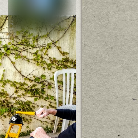
Blogroll
8900 km
Ackerbau in Pankow
Arthurs Tochter kocht
Berlinerin in Frankreich
Bertram Diehl – Anästhesist in
Südfrankreich
Bleu, Blanc, Rouge
Buddenbohm und Söhne
Croco
Das Unruhewerk
Estlandmama
Ganz Köln
Iberty
Kiki Thärigen
KittyKoma
landlebenblog
le nachbar