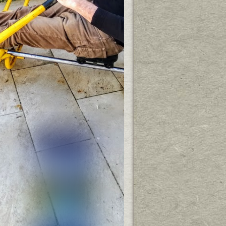
Les Polarophiles Tranquilles
Letters from Rungholt
Lust auf Provence
Mäusedoktors in Finnland
Novemberregen
Read on my Dear
Skizzenblog
Smillas Blog
STILL
Susie Lubell
TableTales
Meine Krimis