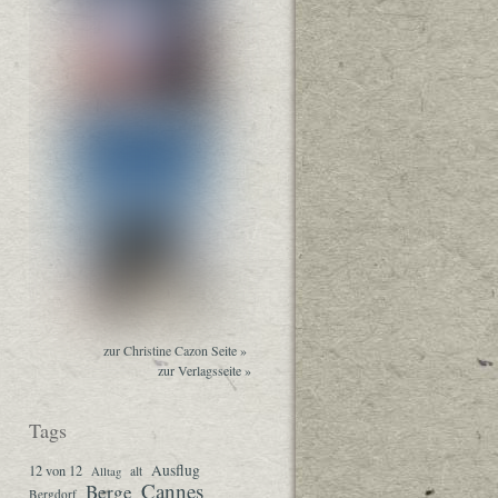
zur Christine Cazon Seite »
zur Verlagsseite »
Tags
Ausflug
12 von 12
Alltag
alt
Cannes
Berge
Bergdorf