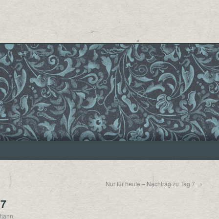
Nur für heute – Nachtrag zu Tag 7
→
 7
tjann