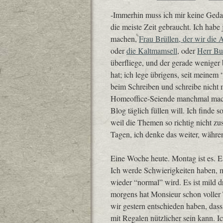
-Immerhin muss ich mir keine Gedan
die meiste Zeit gebraucht. Ich habe
machen,
Frau Brüllen, der wir die
oder
die Kaltmamsell
, oder
Herr B
überfliege, und der gerade weniger
hat; ich lege übrigens, seit meine
beim Schreiben und schreibe nicht 
Homeoffice-Seiende manchmal macht.
Blog täglich füllen will. Ich finde s
weil die Themen so richtig nicht zu
Tagen, ich denke das weiter, währen
Eine Woche heute. Montag ist es. Es
Ich werde Schwierigkeiten haben, 
wieder “normal” wird. Es ist mild 
morgens hat Monsieur schon voller 
wir gestern entschieden haben, dass 
mit Regalen nützlicher sein kann. Ic