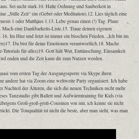
us. Sei nicht stark.10. Halte Ordnung und Sauberkeit in
 „Stille Zeit“ ein (Gebet oder Meditation).12. Lies täglich eine
enesis 1 oder Matthäus 1.13. Lebe genau einen (!) Tag. Plane
. Mach eine Dankbarkeits-Liste.15. Traue deinen eigenen
 16. Im Hier und Jetzt ist immer ein bisschen Frieden. „Ich bin im
den)17. Du bist für deine Emotionen verantwortlich.18. Mache
e-Tutorials für alles)19. Gott hält Wut, Enttäuschung, Einsamkeit
 wird enden und die Zeit kann dir zum Nutzen werden.
 quasi vom ersten Tag der Ausgangssperre via Skype ihren
e andere hat via Zoom eine weltweite Party organisiert. Ich habe
er Nachteil der Älteren, die sich die neuen Techniken nicht mehr
eses Tanzstudio gibt Ballett und Aufwärmtraining für Kids (via
 übrigens Groß-groß-groß-Cousinen von mir, ich kenne sie nicht
zückt. Die Tonqualität ist nicht die beste, aber man sieht, was man