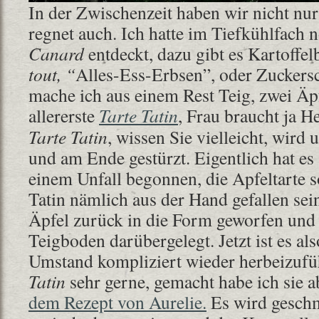
In der Zwischenzeit haben wir nicht nur
regnet auch. Ich hatte im Tiefkühlfach 
Canard
entdeckt, dazu gibt es Kartoffe
tout, “
Alles-Ess-Erbsen”,
oder Zuckers
mache ich aus einem Rest Teig, zwei Ä
allererste
Tarte Tatin
, Frau braucht ja 
Tarte Tatin
, wissen Sie vielleicht, wir
und am Ende gestürzt. Eigentlich hat es
einem Unfall begonnen, die Apfeltarte s
Tatin nämlich aus der Hand gefallen sei
Äpfel zurück in die Form geworfen und
Teigboden darübergelegt. Jetzt ist es als
Umstand kompliziert wieder herbeizuf
Tatin
sehr gerne, gemacht habe ich sie a
dem Rezept von Aurelie.
Es wird geschm