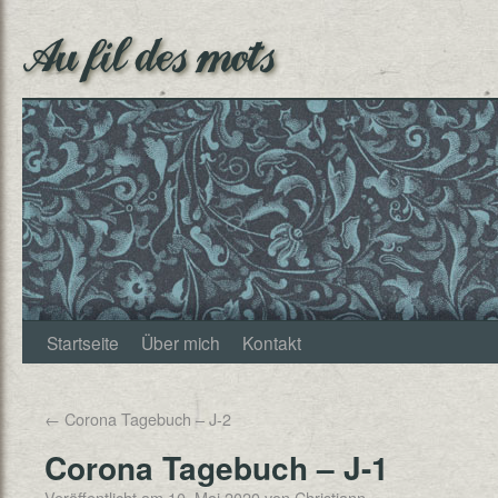
Au fil des mots
Startseite
Über mich
Kontakt
←
Corona Tagebuch – J-2
Corona Tagebuch – J-1
Veröffentlicht am
10. Mai 2020
von
Christjann