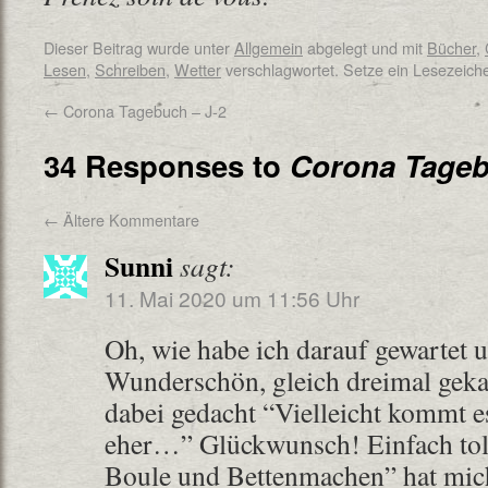
Dieser Beitrag wurde unter
Allgemein
abgelegt und mit
Bücher
,
Lesen
,
Schreiben
,
Wetter
verschlagwortet. Setze ein Lesezeich
←
Corona Tagebuch – J-2
34 Responses to
Corona Tageb
←
Ältere Kommentare
Sunni
sagt:
11. Mai 2020 um 11:56 Uhr
Oh, wie habe ich darauf gewartet u
Wunderschön, gleich dreimal gekau
dabei gedacht “Vielleicht kommt es
eher…” Glückwunsch! Einfach tol
Boule und Bettenmachen” hat mich 